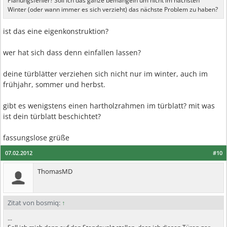
Planungsfehler? Soll ich das ganze bemängeln um nicht im nächsten
Winter (oder wann immer es sich verzieht) das nächste Problem zu haben?
ist das eine eigenkonstruktion?
wer hat sich dass denn einfallen lassen?
deine türblätter verziehen sich nicht nur im winter, auch im
frühjahr, sommer und herbst.
gibt es wenigstens einen hartholzrahmen im türblatt? mit was
ist dein türblatt beschichtet?
fassungslose grüße
07.02.2012
#10
ThomasMD
Zitat von bosmiq:
↑
...