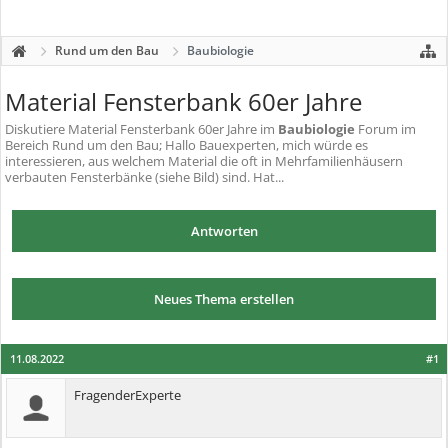
Rund um den Bau
Baubiologie
Material Fensterbank 60er Jahre
Diskutiere
Material Fensterbank 60er Jahre
im
Baubiologie
Forum im
Bereich Rund um den Bau; Hallo Bauexperten, mich würde es
interessieren, aus welchem Material die oft in Mehrfamilienhäusern
verbauten Fensterbänke (siehe Bild) sind. Hat...
Antworten
Neues Thema erstellen
11.08.2022
#1
FragenderExperte