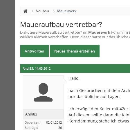
Neubau
Mauerwerk
Maueraufbau vertretbar?
Diskutiere
Maueraufbau vertretbar?
im
Mauerwerk
Forum im B
wirklich Klarheit verschaffen. Denn dieser hatte nur das übliche a
Antworten
Neues Thema erstellen
Andi83
,
14.03.2012
Hallo,
nach Gesprächen mit dem Archi,
nur das übliche auf Lager.
Ich erwäge den Keller mit 42e
Andi83
Auf diesem sollte dann die Klin
Kerndämmung stehe ich etwas kr
Dabei seit:
02.01.2012
Beiträge:
26