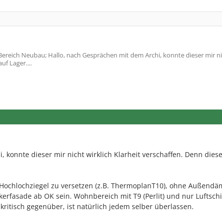
ereich Neubau; Hallo, nach Gesprächen mit dem Archi, konnte dieser mir n
uf Lager....
 konnte dieser mir nicht wirklich Klarheit verschaffen. Denn diese
r Hochlochziegel zu versetzen (z.B. ThermoplanT10), ohne Außend
kerfasade ab OK sein. Wohnbereich mit T9 (Perlit) und nur Luftschi
itisch gegenüber, ist natürlich jedem selber überlassen.