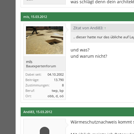
was schlägt denn dein architekt
mls
,
15.03.2012
Zitat von Andi83:
↑
.. dieser hatte nur das übliche auf La
und was?
und warum nicht?
mls
Bauexpertenforum
Dabei seit:
04.10.2002
Beiträge:
13.790
Zustimmungen:
8
Beruf:
twp, bp
Ort:
obb, d, oö
Andi83
,
15.03.2012
Wärmeschutznachweis kommt sob