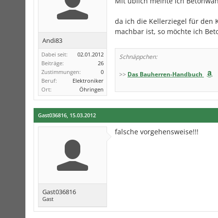
Mit üblich meinte ich Betonwä
da ich die Kellerziegel für den
machbar ist, so möchte ich Be
Andi83
Dabei seit:
02.01.2012
Schnäppchen:
Beiträge:
26
Zustimmungen:
0
>>
Das Bauherren-Handbuch
Beruf:
Elektroniker
Ort:
Öhringen
Gast036816
,
15.03.2012
falsche vorgehensweise!!!
Gast036816
Gast