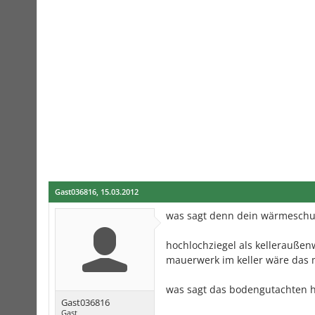
Gast036816
,
15.03.2012
was sagt denn dein wärmeschu
hochlochziegel als kelleraußenw
mauerwerk im keller wäre das 
was sagt das bodengutachten h
Gast036816
Gast