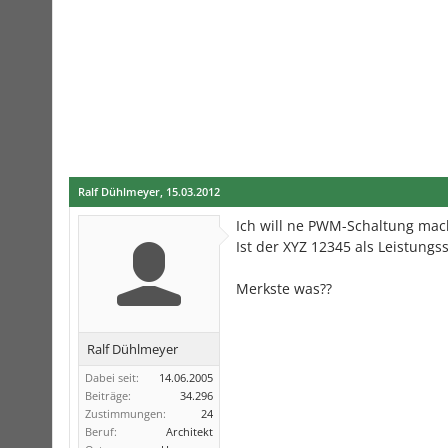
Ralf Dühlmeyer
,
15.03.2012
Ich will ne PWM-Schaltung mach
Ist der XYZ 12345 als Leistungss
Merkste was??
Ralf Dühlmeyer
Dabei seit:
14.06.2005
Beiträge:
34.296
Zustimmungen:
24
Beruf:
Architekt