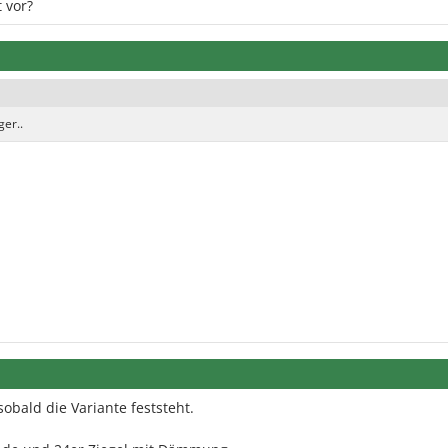
 vor?
ger..
ald die Variante feststeht.