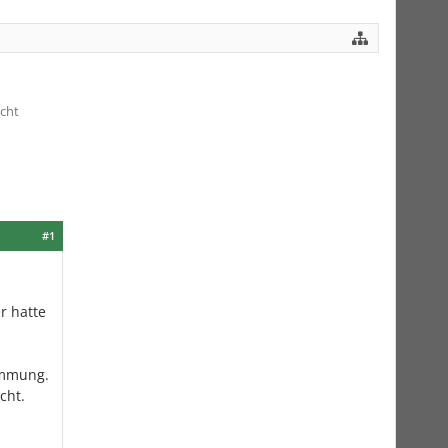
icht
#1
r hatte
ämmung.
cht.