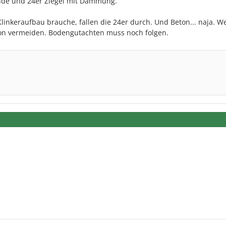
nde und 24er Ziegel mit Dämmung.
 Klinkeraufbau brauche, fallen die 24er durch. Und Beton... naja. 
ton vermeiden. Bodengutachten muss noch folgen.