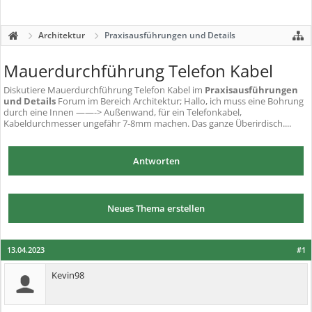
Architektur
Praxisausführungen und Details
Mauerdurchführung Telefon Kabel
Diskutiere
Mauerdurchführung Telefon Kabel
im
Praxisausführungen
und Details
Forum im Bereich Architektur; Hallo, ich muss eine Bohrung
durch eine Innen ——-> Außenwand, für ein Telefonkabel,
Kabeldurchmesser ungefähr 7-8mm machen. Das ganze Überirdisch....
Antworten
Neues Thema erstellen
13.04.2023
#1
Kevin98