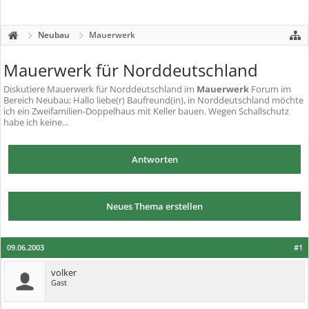
Neubau
Mauerwerk
Mauerwerk für Norddeutschland
Diskutiere
Mauerwerk für Norddeutschland
im
Mauerwerk
Forum im
Bereich Neubau; Hallo liebe(r) Baufreund(in), in Norddeutschland möchte
ich ein Zweifamilien-Doppelhaus mit Keller bauen. Wegen Schallschutz
habe ich keine...
Antworten
Neues Thema erstellen
09.06.2003
#1
volker
Gast