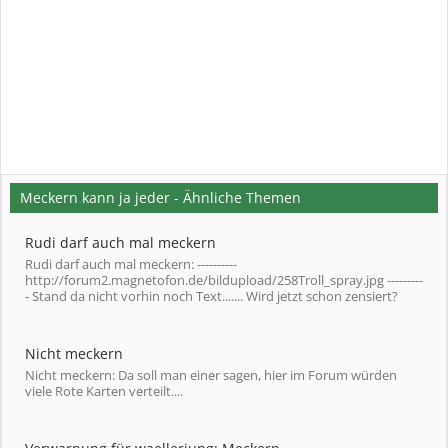
Meckern kann ja jeder - Ähnliche Themen
Rudi darf auch mal meckern
Rudi darf auch mal meckern: ----------
http://forum2.magnetofon.de/bildupload/258Troll_spray.jpg ---------
- Stand da nicht vorhin noch Text....... Wird jetzt schon zensiert?
Nicht meckern
Nicht meckern: Da soll man einer sagen, hier im Forum würden
viele Rote Karten verteilt....