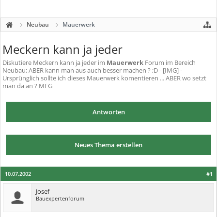
Neubau
Mauerwerk
Meckern kann ja jeder
Diskutiere
Meckern kann ja jeder
im
Mauerwerk
Forum im Bereich
Neubau; ABER kann man aus auch besser machen ? ;D - [IMG] -
Ursprünglich sollte ich dieses Mauerwerk komentieren ... ABER wo setzt
man da an ? MFG
Antworten
Neues Thema erstellen
10.07.2002
#1
Josef
Bauexpertenforum