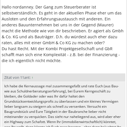
Hallo nordanney. Der Gang zum Steuerberater ist
selbstverständlich. Es geht in der aktuellen Phase eher um das
Ausloten und den Erfahrungsaustausch mit anderen. Ein
anderes Bauunternehmen bei uns in der Gegend (Maurer)
macht die Methode wie von dir beschrieben. Er agiert als Gmbh
& Co. KG und als Bauträger. D.h. du würdest auch eher dazu
raten, alles mit einer GmbH & Co KG zu machen oder?
Du hast Recht. Mit der Kombi Projektgesellschaft und GbR
schafft man sich eine Komplexität - z.B. bei der Finanzierung -
die ich eigentlich nicht möchte.
Zitat von 11ant:
↑
Ich habe die Kernaussage mal zusammengefaßt und rate Euch (aus Bau-
wie aus Schuldnerberatungserfahrung), bei Eurem Kerngeschäft zu
bleiben, die Goldader oder was Ihr dafür haltet den
Grundstücksentwicklungsprofis zu überlassen und ein kleines Vermögen
lieber langsam zu steigern als schnell zu versenken. Versucht ein
Baugrundstück und Eure Tätigkeit in der Baubranche lieber nicht
miteinander zu verquicken. Das sieht nur naheliegend aus, wird aber eher
ein Highway zum Schafott. Wenn Ihr (immobilienwirtschaftlich) könntet,
was Ihr wollt, dann könnte ich Euch zwar beraten - aber dann bräuchtet ihr