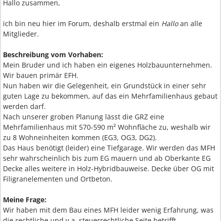
Hallo zusammen,
ich bin neu hier im Forum, deshalb erstmal ein
Hallo
an alle
Mitglieder.
Beschreibung vom Vorhaben:
Mein Bruder und ich haben ein eigenes Holzbauunternehmen.
Wir bauen primär EFH.
Nun haben wir die Gelegenheit, ein Grundstück in einer sehr
guten Lage zu bekommen, auf das ein Mehrfamilienhaus gebaut
werden darf.
Nach unserer groben Planung lässt die GRZ eine
Mehrfamilienhaus mit 570-590 m² Wohnfläche zu, weshalb wir
zu 8 Wohneinheiten kommen (EG3, OG3, DG2).
Das Haus benötigt (leider) eine Tiefgarage. Wir werden das MFH
sehr wahrscheinlich bis zum EG mauern und ab Oberkante EG
Decke alles weitere in Holz-Hybridbauweise. Decke über OG mit
Filigranelementen und Ortbeton.
Meine Frage:
Wir haben mit dem Bau eines MFH leider wenig Erfahrung, was
die rechtliche und v.a. steuerrechtliche Seite betrifft.