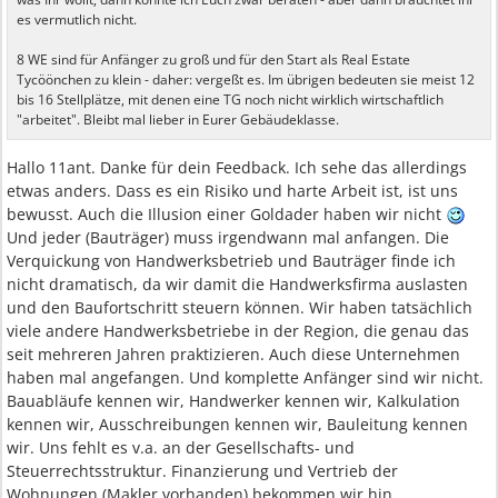
es vermutlich nicht.
8 WE sind für Anfänger zu groß und für den Start als Real Estate
Tycöönchen zu klein - daher: vergeßt es. Im übrigen bedeuten sie meist 12
bis 16 Stellplätze, mit denen eine TG noch nicht wirklich wirtschaftlich
"arbeitet". Bleibt mal lieber in Eurer Gebäudeklasse.
Hallo 11ant. Danke für dein Feedback. Ich sehe das allerdings
etwas anders. Dass es ein Risiko und harte Arbeit ist, ist uns
bewusst. Auch die Illusion einer Goldader haben wir nicht
Und jeder (Bauträger) muss irgendwann mal anfangen. Die
Verquickung von Handwerksbetrieb und Bauträger finde ich
nicht dramatisch, da wir damit die Handwerksfirma auslasten
und den Baufortschritt steuern können. Wir haben tatsächlich
viele andere Handwerksbetriebe in der Region, die genau das
seit mehreren Jahren praktizieren. Auch diese Unternehmen
haben mal angefangen. Und komplette Anfänger sind wir nicht.
Bauabläufe kennen wir, Handwerker kennen wir, Kalkulation
kennen wir, Ausschreibungen kennen wir, Bauleitung kennen
wir. Uns fehlt es v.a. an der Gesellschafts- und
Steuerrechtsstruktur. Finanzierung und Vertrieb der
Wohnungen (Makler vorhanden) bekommen wir hin.