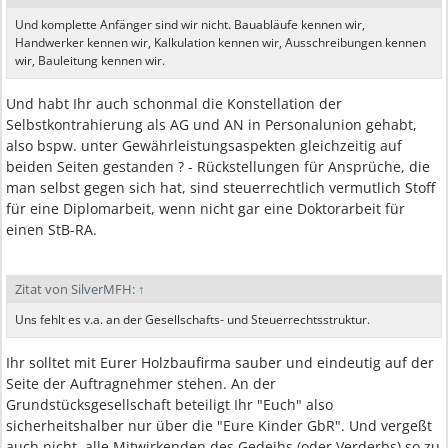
Und komplette Anfänger sind wir nicht. Bauabläufe kennen wir,
Handwerker kennen wir, Kalkulation kennen wir, Ausschreibungen kennen
wir, Bauleitung kennen wir.
Und habt Ihr auch schonmal die Konstellation der
Selbstkontrahierung als AG und AN in Personalunion gehabt,
also bspw. unter Gewährleistungsaspekten gleichzeitig auf
beiden Seiten gestanden ? - Rückstellungen für Ansprüche, die
man selbst gegen sich hat, sind steuerrechtlich vermutlich Stoff
für eine Diplomarbeit, wenn nicht gar eine Doktorarbeit für
einen StB-RA.
Zitat von SilverMFH:
↑
Uns fehlt es v.a. an der Gesellschafts- und Steuerrechtsstruktur.
Ihr solltet mit Eurer Holzbaufirma sauber und eindeutig auf der
Seite der Auftragnehmer stehen. An der
Grundstücksgesellschaft beteiligt Ihr "Euch" also
sicherheitshalber nur über die "Eure Kinder GbR". Und vergeßt
auch nicht, alle Mitwirkenden des Gedeihs (oder Verderbs) so zu