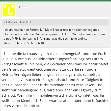
11ant
Zitat von SilverMFH:
↑
ich bin neu hier im Forum, [...] Mein Bruder und ich haben ein eigenes
Holzbauunternehmen. Wir bauen primär EFH. [...] Wir haben mit dem Bau
eines MFH leider wenig Erfahrung, was die rechtliche und v.a.
steuerrechtliche Seite betrifft.
Ich habe die Kernaussage mal zusammengefaßt und rate Euch
(aus Bau- wie aus Schuldnerberatungserfahrung), bei Eurem
Kerngeschäft zu bleiben, die Goldader oder was Ihr dafür haltet
den Grundstücksentwicklungsprofis zu überlassen und ein
kleines Vermögen lieber langsam zu steigern als schnell zu
versenken. Versucht ein Baugrundstück und Eure Tätigkeit in
der Baubranche lieber nicht miteinander zu verquicken. Das
sieht nur naheliegend aus, wird aber eher ein Highway zum
Schafott. Wenn Ihr (immobilienwirtschaftlich) könntet, was Ihr
wollt, dann könnte ich Euch zwar beraten - aber dann bräuchtet
ihr es vermutlich nicht.