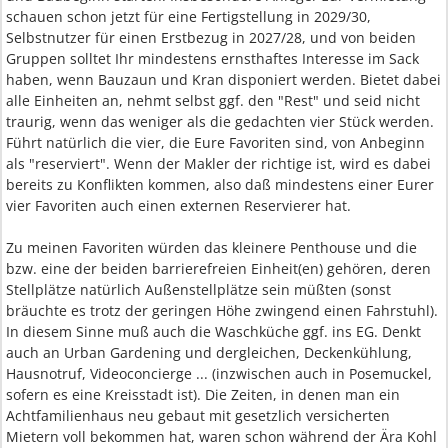
schauen schon jetzt für eine Fertigstellung in 2029/30,
Selbstnutzer für einen Erstbezug in 2027/28, und von beiden
Gruppen solltet Ihr mindestens ernsthaftes Interesse im Sack
haben, wenn Bauzaun und Kran disponiert werden. Bietet dabei
alle Einheiten an, nehmt selbst ggf. den "Rest" und seid nicht
traurig, wenn das weniger als die gedachten vier Stück werden.
Führt natürlich die vier, die Eure Favoriten sind, von Anbeginn
als "reserviert". Wenn der Makler der richtige ist, wird es dabei
bereits zu Konflikten kommen, also daß mindestens einer Eurer
vier Favoriten auch einen externen Reservierer hat.
Zu meinen Favoriten würden das kleinere Penthouse und die
bzw. eine der beiden barrierefreien Einheit(en) gehören, deren
Stellplätze natürlich Außenstellplätze sein müßten (sonst
bräuchte es trotz der geringen Höhe zwingend einen Fahrstuhl).
In diesem Sinne muß auch die Waschküche ggf. ins EG. Denkt
auch an Urban Gardening und dergleichen, Deckenkühlung,
Hausnotruf, Videoconcierge ... (inzwischen auch in Posemuckel,
sofern es eine Kreisstadt ist). Die Zeiten, in denen man ein
Achtfamilienhaus neu gebaut mit gesetzlich versicherten
Mietern voll bekommen hat, waren schon während der Ära Kohl