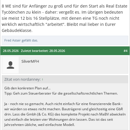
8 WE sind für Anfänger zu groß und für den Start als Real Estate
Tycöönchen zu klein - daher: vergeßt es. Im übrigen bedeuten
sie meist 12 bis 16 Stellplätze, mit denen eine TG noch nicht
wirklich wirtschaftlich "arbeitet". Bleibt mal lieber in Eurer
Gebäudeklasse.
Fred Astair
gefällt das.
28.05.2026
Zuletzt bearbeitet:
28.05.2026
#4
SilverMFH
Zitat von nordanney:
↑
Gib den konkreten Plan auf...
Tipp: Geh zum Steuerberater für die gesellschaftsrechtlichen Themen.
Ja - noch nie so gemacht. Auch nicht einfach für eine finanzierende Bank -
wir würden so etwas nicht machen. Bauträgerei und gleichzeitig eine GbR
drin. Lass die Gmbh (& Co. KG) das komplette Projekt nach MaBV abwickeln
und einfach die letzten vier Wohnungen drin lassen. Das ist das seit
Jahrzehnten übliche, weil einfachste Modell.