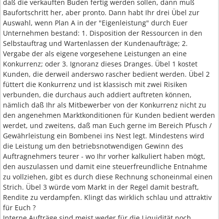
daß die verkauften Buden fertig werden sollen, dann muß
Baufortschritt her, aber pronto. Dann habt Ihr drei Übel zur
Auswahl, wenn Plan A in der "Eigenleistung" durch Euer
Unternehmen bestand: 1. Disposition der Ressourcen in den
Selbstauftrag und Wartenlassen der Kundenaufträge; 2.
Vergabe der als eigene vorgesehene Leistungen an eine
Konkurrenz; oder 3. Ignoranz dieses Dranges. Übel 1 kostet
Kunden, die derweil anderswo rascher bedient werden. Übel 2
füttert die Konkurrenz und ist klassisch mit zwei Risiken
verbunden, die durchaus auch addiert auftreten können,
nämlich daß Ihr als Mitbewerber von der Konkurrenz nicht zu
den angenehmen Marktkonditionen für Kunden bedient werden
werdet, und zweitens, daß man Euch gerne im Bereich Pfusch /
Gewährleistung ein Bombenei ins Nest legt. Mindestens wird
die Leistung um den betriebsnotwendigen Gewinn des
Auftragnehmers teurer - wo Ihr vorher kalkuliert haben mögt,
den auszulassen und damit eine steuerfreundliche Entnahme
zu vollziehen, gibt es durch diese Rechnung schoneinmal einen
Strich. Übel 3 würde vom Markt in der Regel damit bestraft,
Rendite zu verdampfen. Klingt das wirklich schlau und attraktiv
für Euch ?
Interne Aufträge sind meist weder für die Liquidität noch