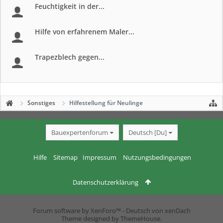
Feuchtigkeit in der...
Hilfe von erfahrenem Maler...
Trapezblech gegen...
Sonstiges
Hilfestellung für Neulinge
Bauexpertenforum
Deutsch [Du]
Hilfe
Sitemap
Impressum
Nutzungsbedingungen
Datenschutzerklärung
Forum software by XenForo™
-
Deutsch von xenDach
Theme designed by
ThemeHouse
.