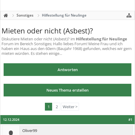
Sonstiges
Hilfestellung für Neulinge
Mieten oder nicht (Asbest)?
Diskutiere
Mieten oder nicht (Asbest)?
im
Hilfestellung für Neulinge
Forum im Bereich Sonstiges; Hallo liebes Forum! Meine Frau und ich
haben ein Haus aus den 60ern (Baujahr 1968) gefunden, welches wir gern
mieten würden. Es stehen einige...
Antworten
Neues Thema erstellen
1
2
Weiter >
12.12.2024
#1
Oliver99