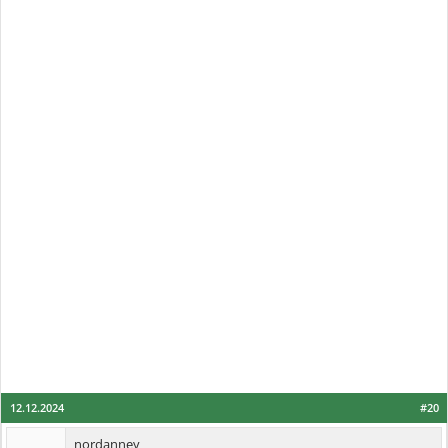
12.12.2024
#20
nordanney