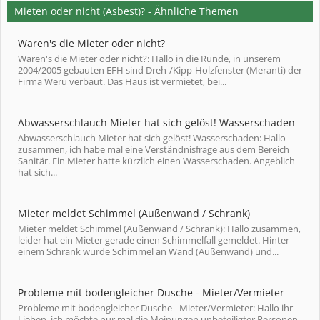
Mieten oder nicht (Asbest)? - Ähnliche Themen
Waren's die Mieter oder nicht?
Waren's die Mieter oder nicht?: Hallo in die Runde, in unserem
2004/2005 gebauten EFH sind Dreh-/Kipp-Holzfenster (Meranti) der
Firma Weru verbaut. Das Haus ist vermietet, bei...
Abwasserschlauch Mieter hat sich gelöst! Wasserschaden
Abwasserschlauch Mieter hat sich gelöst! Wasserschaden: Hallo
zusammen, ich habe mal eine Verständnisfrage aus dem Bereich
Sanitär. Ein Mieter hatte kürzlich einen Wasserschaden. Angeblich
hat sich...
Mieter meldet Schimmel (Außenwand / Schrank)
Mieter meldet Schimmel (Außenwand / Schrank): Hallo zusammen,
leider hat ein Mieter gerade einen Schimmelfall gemeldet. Hinter
einem Schrank wurde Schimmel an Wand (Außenwand) und...
Probleme mit bodengleicher Dusche - Mieter/Vermieter
Probleme mit bodengleicher Dusche - Mieter/Vermieter: Hallo ihr
Lieben, ich möchte nur mal die Meinungen unbeteiligter Personen