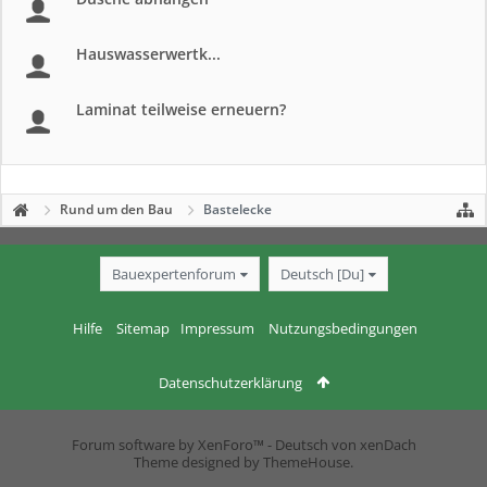
Hauswasserwertk...
Laminat teilweise erneuern?
Rund um den Bau
Bastelecke
Bauexpertenforum
Deutsch [Du]
Hilfe
Sitemap
Impressum
Nutzungsbedingungen
Datenschutzerklärung
Forum software by XenForo™
-
Deutsch von xenDach
Theme designed by
ThemeHouse
.