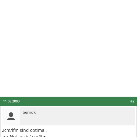
11.08.2003
#2
berndk
2cm/lfm sind optimal.
zur Not auch 1cm/lfm