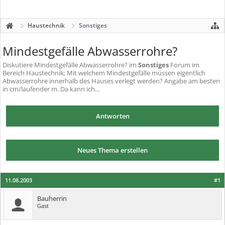
Haustechnik
Sonstiges
Mindestgefälle Abwasserrohre?
Diskutiere
Mindestgefälle Abwasserrohre?
im
Sonstiges
Forum im
Bereich Haustechnik; Mit welchem Mindestgefälle müssen eigentlich
Abwasserrohre innerhalb des Hauses verlegt werden? Angabe am besten
in cm/laufender m. Da kann ich...
Antworten
Neues Thema erstellen
11.08.2003
#1
Bauherrin
Gast