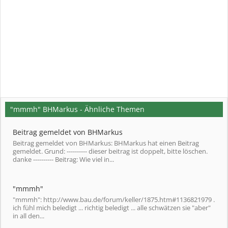
"mmmh" BHMarkus - Ähnliche Themen
Beitrag gemeldet von BHMarkus
Beitrag gemeldet von BHMarkus: BHMarkus hat einen Beitrag
gemeldet. Grund: ---------- dieser beitrag ist doppelt, bitte löschen.
danke ---------- Beitrag: Wie viel in...
"mmmh"
"mmmh": http://www.bau.de/forum/keller/1875.htm#1136821979 .
ich fühl mich beledigt ... richtig beledigt ... alle schwätzen sie "aber"
in all den...