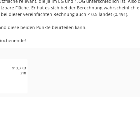
utzfläche relevant, die ja im EG und 1.OG unterschiedlich ist. Also 
zbare Fläche. Er hat es sich bei der Berechnung wahrscheinlich e
 bei dieser vereinfachten Rechnung auch < 0,5 landet (0,491).
mand diese beiden Punkte beurteilen kann.
Wochenende!
913,3 KB
218