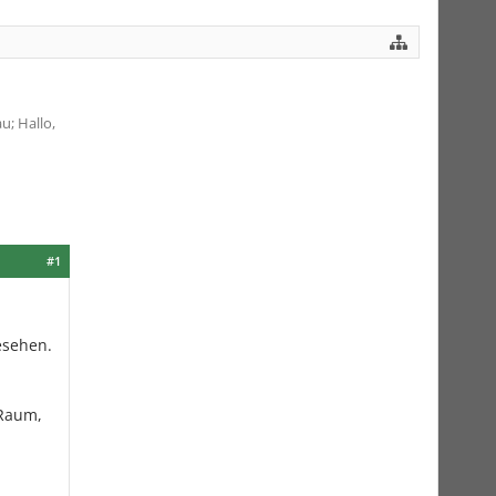
; Hallo,
#1
esehen.
 Raum,