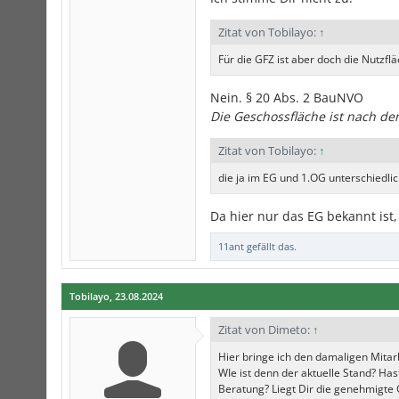
Zitat von Tobilayo:
↑
Für die GFZ ist aber doch die Nutzfl
Nein. § 20 Abs. 2 BauNVO
Die Geschossfläche ist nach d
Zitat von Tobilayo:
↑
die ja im EG und 1.OG unterschiedlich
Da hier nur das EG bekannt ist,
11ant
gefällt das.
Tobilayo
,
23.08.2024
Zitat von Dimeto:
↑
Hier bringe ich den damaligen Mitarbe
WIe ist denn der aktuelle Stand? Has
Beratung? Liegt Dir die genehmigt