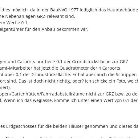
dies möglich, da in der BauNVO 1977 lediglich das Hauptgebäud
ne Nebenanlagen GRZ-relevant sind.
em Wert > 0,1.
eigentümer für den Anbau bekommen wir.
en und Carports nur bei > 0,1 der Grundstücksfläche zur GRZ
mt-Mitarbeiter hat jetzt die Quadratmeter der 4 Carports
über 0,1 der Grundstücksfläche. Er hat aber auch die Schuppen 
t sind. Das ist doch nicht richtig, oder? Ich schicke ein Foto, welc
ert).
ppen/Gartenhütten/Fahrradabstellräume nicht zur GRZ bzw. zu d
rf. Wenn ich das weglasse, komme ich unter einen Wert von 0,1 der
des Erdgeschosses für die beiden Häuser genommen und dieses d