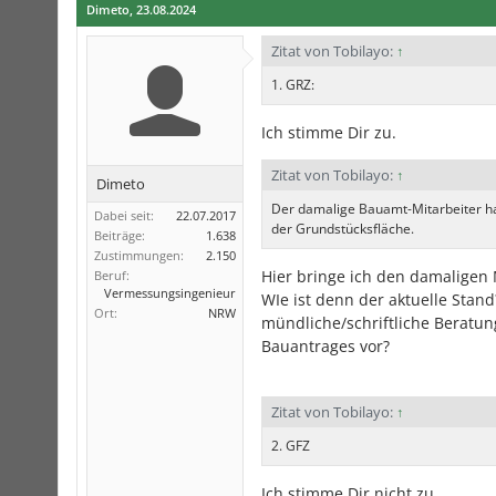
Dimeto
,
23.08.2024
Zitat von Tobilayo:
↑
1. GRZ:
Ich stimme Dir zu.
Zitat von Tobilayo:
↑
Dimeto
Der damalige Bauamt-Mitarbeiter h
Dabei seit:
22.07.2017
der Grundstücksfläche.
Beiträge:
1.638
Zustimmungen:
2.150
Hier bringe ich den damaligen M
Beruf:
Vermessungsingenieur
WIe ist denn der aktuelle Stan
Ort:
NRW
mündliche/schriftliche Beratu
Bauantrages vor?
Zitat von Tobilayo:
↑
2. GFZ
Ich stimme Dir nicht zu.