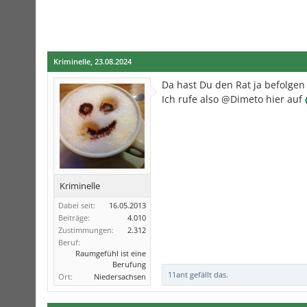
Kriminelle
,
23.08.2024
Da hast Du den Rat ja befolgen
Ich rufe also @Dimeto hier auf
Kriminelle
Dabei seit:
16.05.2013
Beiträge:
4.010
Zustimmungen:
2.312
Beruf:
Raumgefühl ist eine
Berufung
11ant
gefällt das.
Ort:
Niedersachsen