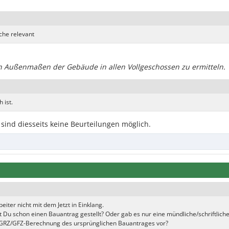
äche relevant
en Außenmaßen der Gebäude in allen Vollgeschossen zu ermitteln.
 ist.
 sind diesseits keine Beurteilungen möglich.
iter nicht mit dem Jetzt in Einklang.
t Du schon einen Bauantrag gestellt? Oder gab es nur eine mündliche/schriftlich
e GRZ/GFZ-Berechnung des ursprünglichen Bauantrages vor?