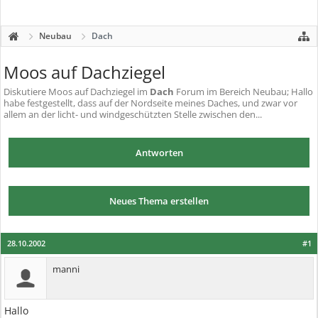
Neubau
Dach
Moos auf Dachziegel
Diskutiere
Moos auf Dachziegel
im
Dach
Forum im Bereich Neubau; Hallo
habe festgestellt, dass auf der Nordseite meines Daches, und zwar vor
allem an der licht- und windgeschützten Stelle zwischen den...
Antworten
Neues Thema erstellen
28.10.2002
#1
manni
Hallo