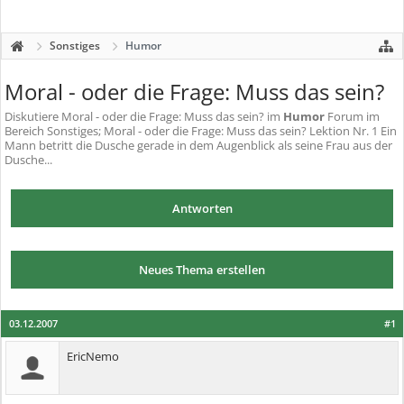
Sonstiges
Humor
Moral - oder die Frage: Muss das sein?
Diskutiere
Moral - oder die Frage: Muss das sein?
im
Humor
Forum im
Bereich Sonstiges; Moral - oder die Frage: Muss das sein? Lektion Nr. 1 Ein
Mann betritt die Dusche gerade in dem Augenblick als seine Frau aus der
Dusche...
Antworten
Neues Thema erstellen
03.12.2007
#1
EricNemo