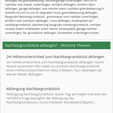
abfangen bei grenzbebauung
,
nachbargarage unterfangen
,
mus ich in
nachtbar sein mauer underfangen
,
einfajrtt abfangen
,
einfahrt 30cm
abfangen
,
garage abfangen
,
was machen wenn nachbars grenzbebauung in
meinem Grund ist und ich abgraben muss
,
garenzbebauung abfangen
,
Baugrube Nachbargrundstück
,
grenzmauer vom nachbar unterfangen
,
einfahrt zum nachbarn abfangen
,
haus abfangen
,
bodenplatte auf
nachbargrundstück
,
absicherung baugrube nachbargrundstück
,
nachbar
neubau macht erdatbeiten unter meiner bodenplatte
,
garage nachbar
unterfangen
,
lbo grundstück abfangen
,
fundament unterfangen kosten
Nachbargrundstück abfangen? - Ähnliche Themen
2m Höhenunterschied zum Nachbargrundstück abfangen
2m Höhenunterschied zum Nachbargrundstück abfangen: Guten
Abend zusammen! Wir haben zu unserem Nachbargrundstück
einen Höhenunterschied von etwa 2 Metern. Nun überlegen wir
wie wir diesen abfangen...
Abfangung Nachbargrundstück
Abfangung Nachbargrundstück: Guten Tag, wir haben mal eine rein
rechtliche Frage bezüglich der Abfangung des
Nachbargrundstücks. Kurze Eckdaten: Bundesland Bayern...