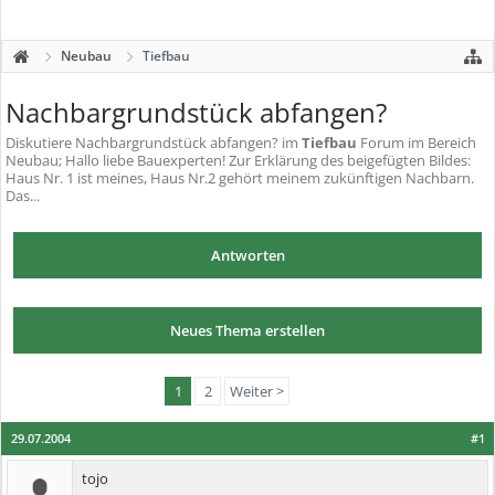
Neubau
Tiefbau
Nachbargrundstück abfangen?
Diskutiere
Nachbargrundstück abfangen?
im
Tiefbau
Forum im Bereich
Neubau; Hallo liebe Bauexperten! Zur Erklärung des beigefügten Bildes:
Haus Nr. 1 ist meines, Haus Nr.2 gehört meinem zukünftigen Nachbarn.
Das...
Antworten
Neues Thema erstellen
1
2
Weiter >
29.07.2004
#1
tojo