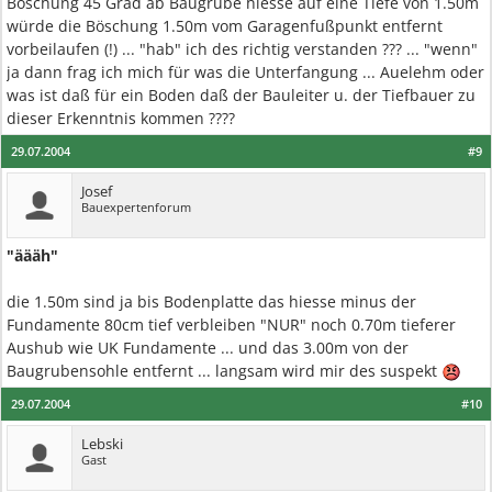
Böschung 45 Grad ab Baugrube hiesse auf eine Tiefe von 1.50m
würde die Böschung 1.50m vom Garagenfußpunkt entfernt
vorbeilaufen (!) ... "hab" ich des richtig verstanden ??? ... "wenn"
ja dann frag ich mich für was die Unterfangung ... Auelehm oder
was ist daß für ein Boden daß der Bauleiter u. der Tiefbauer zu
dieser Erkenntnis kommen ????
29.07.2004
#9
Josef
Bauexpertenforum
"äääh"
die 1.50m sind ja bis Bodenplatte das hiesse minus der
Fundamente 80cm tief verbleiben "NUR" noch 0.70m tieferer
Aushub wie UK Fundamente ... und das 3.00m von der
Baugrubensohle entfernt ... langsam wird mir des suspekt
29.07.2004
#10
Lebski
Gast