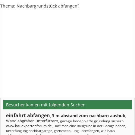
Thema: Nachbargrundstück abfangen?
Besucher kamen mit folgenden Suchen
einfahrt abfangen
3 m abstand zum nachbarn aushub
,
,
Wand abgraben unterfüttern
garage bodenplatte gründung sichern
,
www.bauexpertenforum.de
,
Darf man eine Baugrube in der Garage haben
,
unterfangung nachbargarage
,
grenzbebauung unterfangen
,
wie haus