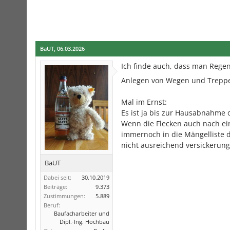
BaUT
,
06.03.2026
Ich finde auch, dass man Regen
Anlegen von Wegen und Treppe
Mal im Ernst:
Es ist ja bis zur Hausabnahme 
Wenn die Flecken auch nach e
immernoch in die Mängelliste 
nicht ausreichend versickerungs
BaUT
Dabei seit:
30.10.2019
Beiträge:
9.373
Zustimmungen:
5.889
Beruf:
Baufacharbeiter und
Dipl.-Ing. Hochbau