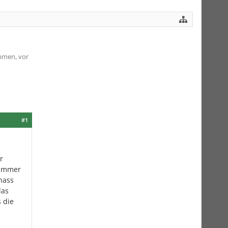
mmen, vor
#1
r
 immer
nass
das
 die