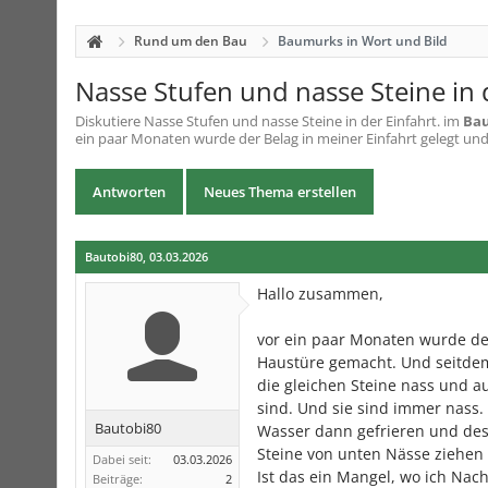
Rund um den Bau
Baumurks in Wort und Bild
Nasse Stufen und nasse Steine in d
Diskutiere
Nasse Stufen und nasse Steine in der Einfahrt.
im
Bau
ein paar Monaten wurde der Belag in meiner Einfahrt gelegt un
Antworten
Neues Thema erstellen
Bautobi80
,
03.03.2026
Hallo zusammen,
vor ein paar Monaten wurde de
Haustüre gemacht. Und seitdem
die gleichen Steine nass und a
sind. Und sie sind immer nass. 
Bautobi80
Wasser dann gefrieren und des
Steine von unten Nässe ziehen 
Dabei seit:
03.03.2026
Ist das ein Mangel, wo ich Na
Beiträge:
2