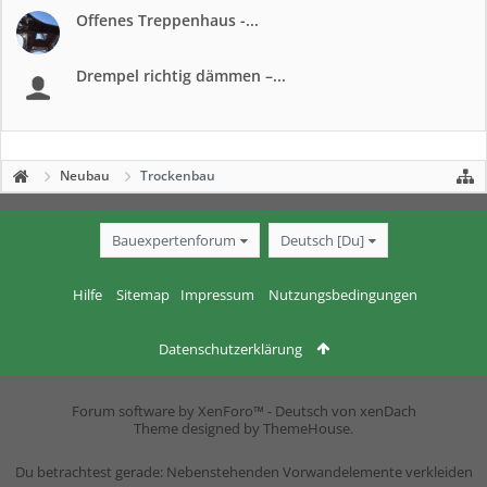
Offenes Treppenhaus -...
Drempel richtig dämmen –...
Neubau
Trockenbau
Bauexpertenforum
Deutsch [Du]
Hilfe
Sitemap
Impressum
Nutzungsbedingungen
Datenschutzerklärung
Forum software by XenForo™
-
Deutsch von xenDach
Theme designed by
ThemeHouse
.
Du betrachtest gerade: Nebenstehenden Vorwandelemente verkleiden