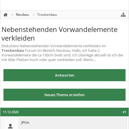
Neubau
Trockenbau
Nebenstehenden Vorwandelemente
verkleiden
Diskutiere
Nebenstehenden Vorwandelemente verkleiden
im
Trockenbau
Forum im Bereich Neubau; Hallo, ich habe 2
Vorwandelemete die ca 130cm breit sind. Ich überlege aktuell ob ich die
mit 60er Platten hoch oder quer verkleiden soll. Wenn...
Antworten
Neues Thema erstellen
11.12.2020
#1
JPtm