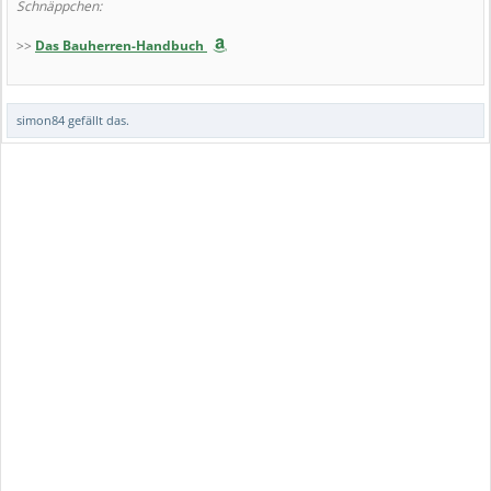
Schnäppchen:
>>
Das Bauherren-Handbuch
simon84
gefällt das.