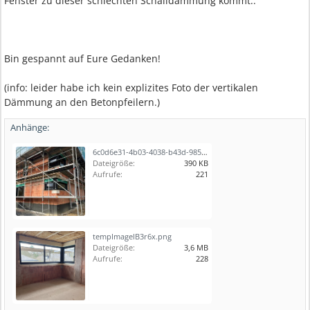
Fenster zu dieser schlechten Schalldämmung kommt..
Bin gespannt auf Eure Gedanken!
(info: leider habe ich kein explizites Foto der vertikalen
Dämmung an den Betonpfeilern.)
Anhänge:
6c0d6e31-4b03-4038-b43d-985363b30a28.JPG
Dateigröße:
390 KB
Aufrufe:
221
tempImagelB3r6x.png
Dateigröße:
3,6 MB
Aufrufe:
228