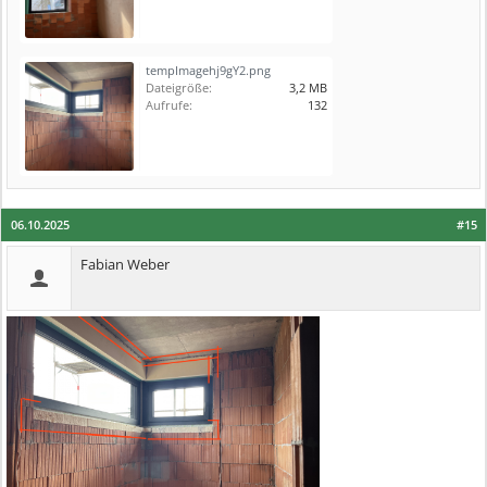
tempImagehj9gY2.png
Dateigröße:
3,2 MB
Aufrufe:
132
06.10.2025
#15
Fabian Weber