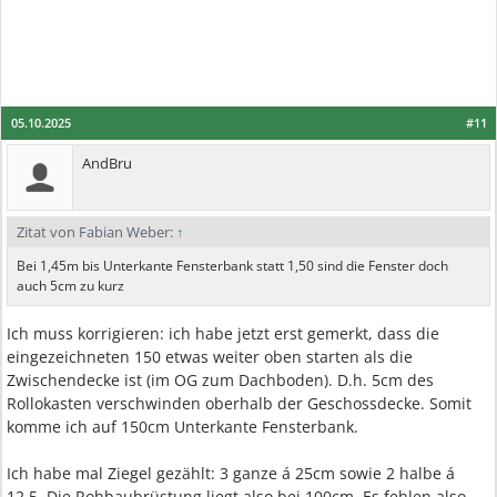
05.10.2025
#11
AndBru
Zitat von Fabian Weber:
↑
Bei 1,45m bis Unterkante Fensterbank statt 1,50 sind die Fenster doch
auch 5cm zu kurz
Ich muss korrigieren: ich habe jetzt erst gemerkt, dass die
eingezeichneten 150 etwas weiter oben starten als die
Zwischendecke ist (im OG zum Dachboden). D.h. 5cm des
Rollokasten verschwinden oberhalb der Geschossdecke. Somit
komme ich auf 150cm Unterkante Fensterbank.
Ich habe mal Ziegel gezählt: 3 ganze á 25cm sowie 2 halbe á
12,5. Die Rohbaubrüstung liegt also bei 100cm. Es fehlen also