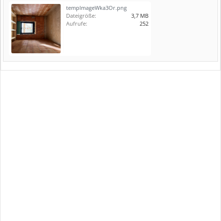
tempImageWka3Or.png
Dateigröße:
3,7 MB
Aufrufe:
252