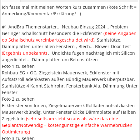
Ich fasse mal mit meinen Worten kurz zusammen (Rote Schrift =
Anmerkung/Kommentar/Erklärung/...)
#1 AndBru Themenstarter... Neubau Einzug 2024... Problem
Geringer Schallschutz besonders die Eckfenster
(Keine Angaben
ob Schallschutz vereinbart/geschuldet wird)
, Stahlstütze,
Dämmplatten unter allen Fenstern , Blech... Blower-Door Test
(Ergebnis unbekannt)
.. Undichte fugen nachträglich mit Silicon
abgedichtet... Dämmplatten um Betonstützen
Foto 1 zu sehen
Rohbau EG + OG, Ziegelstein Mauerwerk, Eckfenster mit
Aufsatzrollladenkasten außen Bündig Mauerwerk überputzbar,
Stahlstütze 4 Kannt Stahlrohr, Fensterbank Alu, Dämmung Unter
Fenster
Foto 2 zu sehen
Eckfenster von Innen, Ziegelmauerwerk Rollladenaufsatzkasten
Mauerwerkbündig, Unter Fenster Dicke Dämmplatte auf Halben
Ziegelstein
(sehr seltsam sieht so aus als wäre das eine
Geplant/Notwendig = kostengünstige einfache Wärmebrücken
Optimierung)
Foto 3 zu sehen