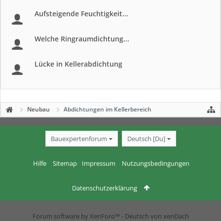
Aufsteigende Feuchtigkeit...
Welche Ringraumdichtung...
Lücke in Kellerabdichtung
Neubau
Abdichtungen im Kellerbereich
Bauexpertenforum
Deutsch [Du]
Hilfe
Sitemap
Impressum
Nutzungsbedingungen
Datenschutzerklärung
Forum software by XenForo™
-
Deutsch von xenDach