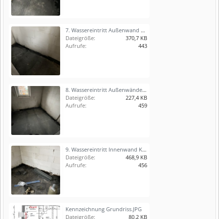
7. Wassereintritt Außenwand Gästebad.JPG
Dateigröße:
370,7 KB
Aufrufe:
443
8. Wassereintritt Außenwände HTR.JPG
Dateigröße:
227,4 KB
Aufrufe:
459
9. Wassereintritt Innenwand Küche.JPG
Dateigröße:
468,9 KB
Aufrufe:
456
Kennzeichnung Grundriss.JPG
Dateigröße:
80,2 KB