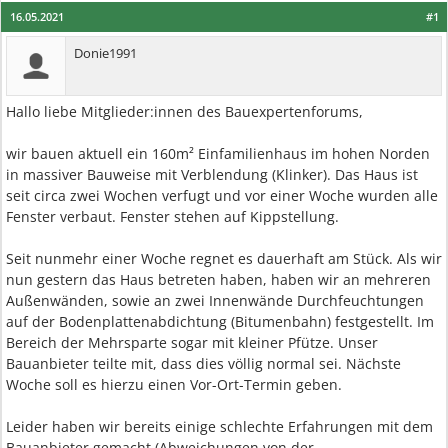
16.05.2021
#1
Donie1991
Hallo liebe Mitglieder:innen des Bauexpertenforums,
wir bauen aktuell ein 160m² Einfamilienhaus im hohen Norden
in massiver Bauweise mit Verblendung (Klinker). Das Haus ist
seit circa zwei Wochen verfugt und vor einer Woche wurden alle
Fenster verbaut. Fenster stehen auf Kippstellung.
Seit nunmehr einer Woche regnet es dauerhaft am Stück. Als wir
nun gestern das Haus betreten haben, haben wir an mehreren
Außenwänden, sowie an zwei Innenwände Durchfeuchtungen
auf der Bodenplattenabdichtung (Bitumenbahn) festgestellt. Im
Bereich der Mehrsparte sogar mit kleiner Pfütze. Unser
Bauanbieter teilte mit, dass dies völlig normal sei. Nächste
Woche soll es hierzu einen Vor-Ort-Termin geben.
Leider haben wir bereits einige schlechte Erfahrungen mit dem
Bauanbieter gemacht (Abweichungen von der