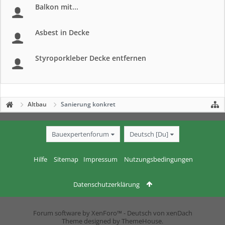
Balkon mit...
Asbest in Decke
Styroporkleber Decke entfernen
Altbau
Sanierung konkret
Bauexpertenforum
Deutsch [Du]
Hilfe
Sitemap
Impressum
Nutzungsbedingungen
Datenschutzerklärung
Forum software by XenForo™
-
Deutsch von xenDach
Theme designed by
ThemeHouse
.