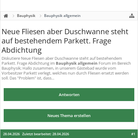
Bauphysik
Bauphysik allgemein
Neue Fliesen aber Duschwanne steht
auf bestehendem Parkett. Frage
Abdichtung
Diskutiere
Neue Fliesen aber Duschwanne steht auf bestehendem
Parkett. Frage Abdichtung
im
Bauphysik allgemein
Forum im Bereich
Bauphysik; Hallo zusammen, in unserem Gästebad wurde vom
Vorbesitzer Parkett verlegt, welches nun durch Fliesen ersetzt werden
soll. Das "Problem" ist, dass...
Antworten
Neues Thema erstellen
28.04.2026
Zuletzt bearbeitet:
28.04.2026
#1