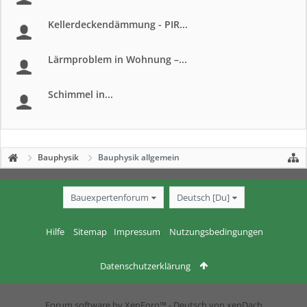
Kellerdeckendämmung - PIR...
Lärmproblem in Wohnung –...
Schimmel in...
Bauphysik
Bauphysik allgemein
Bauexpertenforum
Deutsch [Du]
Hilfe
Sitemap
Impressum
Nutzungsbedingungen
Datenschutzerklärung
Forum software by XenForo™
-
Deutsch von xenDach