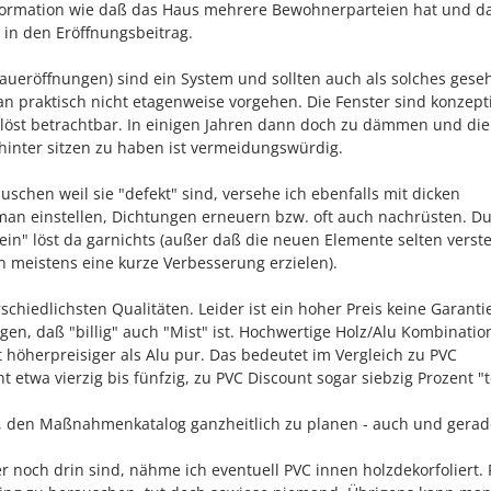
nformation wie daß das Haus mehrere Bewohnerparteien hat und d
t in den Eröffnungsbeitrag.
aueröffnungen) sind ein System und sollten auch als solches ges
 praktisch nicht etagenweise vorgehen. Die Fenster sind konzepti
löst betrachtbar. In einigen Jahren dann doch zu dämmen und die
hinter sitzen zu haben ist vermeidungswürdig.
auschen weil sie "defekt" sind, versehe ich ebenfalls mit dicken
man einstellen, Dichtungen erneuern bzw. oft auch nachrüsten. D
in" löst da garnichts (außer daß die neuen Elemente selten verste
 meistens eine kurze Verbesserung erzielen).
schiedlichsten Qualitäten. Leider ist ein hoher Preis keine Garanti
n, daß "billig" auch "Mist" ist. Hochwertige Holz/Alu Kombinatio
höherpreisiger als Alu pur. Das bedeutet im Vergleich zu PVC
 etwa vierzig bis fünfzig, zu PVC Discount sogar siebzig Prozent "t
, den Maßnahmenkatalog ganzheitlich zu planen - auch und gerad
r noch drin sind, nähme ich eventuell PVC innen holzdekorfoliert. 