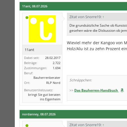
11ant
,
08.07.2026
Zitat von Snorre19:
↑
Die grundsätzliche Sache ob Kunstst
gesehen wäre die Diskussion ob jem
Wieviel mehr der Kangoo von Me
Holz/Alu ist zu zehn Prozent e
11ant
Dabei seit:
28.02.2017
Beiträge:
2.722
Zustimmungen:
1.694
Beruf:
Bauherrenberater
Schnäppchen:
Ort:
RLP Nord
Benutzertitelzusatz:
>>
Das Bauherren-Handbuch
bringt Sie gut beraten
ins Eigenheim
nordanney
,
08.07.2026
Zitat von Snorre19:
↑