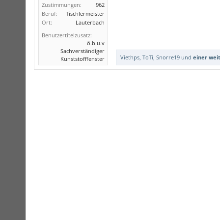
Zustimmungen:
962
Beruf:
Tischlermeister
Ort:
Lauterbach
Benutzertitelzusatz:
ö.b.u.v
Sachverständiger
Viethps
,
ToTi
,
Snorre19
und
einer wei
Kunststofffenster