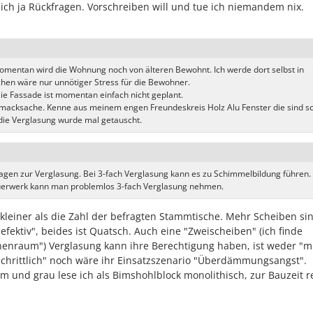
ich ja Rückfragen. Vorschreiben will und tue ich niemandem nix.
 Momentan wird die Wohnung noch von älteren Bewohnt. Ich werde dort selbst in
schen wäre nur unnötiger Stress für die Bewohner.
ie Fassade ist momentan einfach nicht geplant.
chmacksache. Kenne aus meinem engen Freundeskreis Holz Alu Fenster die sind s
 die Verglasung wurde mal getauscht.
agen zur Verglasung. Bei 3-fach Verglasung kann es zu Schimmelbildung führen.
erwerk kann man problemlos 3-fach Verglasung nehmen.
 kleiner als die Zahl der befragten Stammtische. Mehr Scheiben si
ektiv", beides ist Quatsch. Auch eine "Zweischeiben" (ich finde
henraum") Verglasung kann ihre Berechtigung haben, ist weder "m
hrittlich" noch wäre ihr Einsatzszenario "Überdämmungsangst".
 und grau lese ich als Bimshohlblock monolithisch, zur Bauzeit r