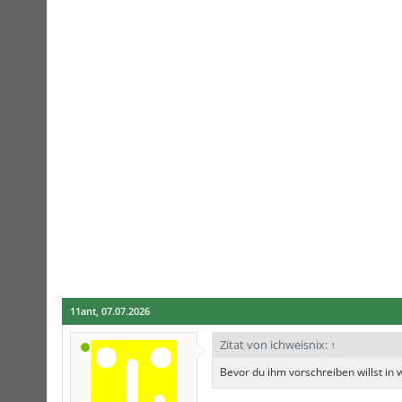
11ant
,
07.07.2026
Zitat von ichweisnix:
↑
Bevor du ihm vorschreiben willst in 