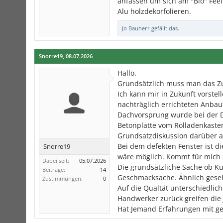
anfassen um sich am "Bio" Fee
Alu holzdekorfolieren.
Jo Bauherr
gefällt das.
Snorre19
,
08.07.2026
Hallo.
Grundsätzlich muss man das Zu
Ich kann mir in Zukunft vorst
nachträglich errichteten Anbaut
Dachvorsprung wurde bei der D
Betonplatte vom Rolladenkasten
Grundsatzdiskussion darüber 
Bei dem defekten Fenster ist d
Snorre19
wäre möglich. Kommt für mich al
Dabei seit:
05.07.2026
Die grundsätzliche Sache ob Kun
Beiträge:
14
Geschmacksache. Ähnlich geseh
Zustimmungen:
0
Auf die Qualtät unterschiedlic
Handwerker zurück greifen die
Hat Jemand Erfahrungen mit ge