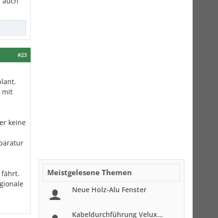
n auch
#23
lant.
 mit
er keine
paratur
Meistgelesene Themen
fährt.
gionale
Neue Holz-Alu Fenster
Kabeldurchführung Velux...