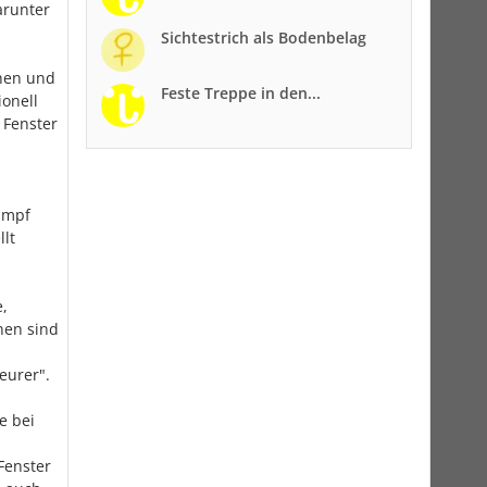
arunter
Sichtestrich als Bodenbelag
ehen und
Feste Treppe in den...
onell
 Fenster
umpf
llt
e,
nen sind
eurer".
e bei
Fenster