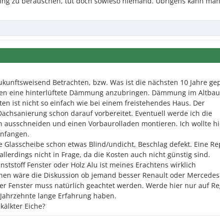
ling zu berauschen, tut doch sowieso niemand. Übrigens kann ma
kunftsweisend Betrachten, bzw. Was ist die nächsten 10 Jahre gep
ellen eine hinterlüftete Dämmung anzubringen. Dämmung im Altbau
en ist nicht so einfach wie bei einem freistehendes Haus. Der
achsanierung schon darauf vorbereitet. Eventuell werde ich die
 ausschneiden und einen Vorbaurolladen montieren. Ich wollte hi
anfangen.
ie Glasscheibe schon etwas Blind/undicht, Beschlag defekt. Eine Re
lerdings nicht in Frage, da die Kosten auch nicht günstig sind.
ststoff Fenster oder Holz Alu ist meines Erachtens wirklich
en wäre die Diskussion ob jemand besser Renault oder Mercedes 
her Fenster muss natürlich geachtet werden. Werde hier nur auf Re
 Jahrzehnte lange Erfahrung haben.
kälkter Eiche?