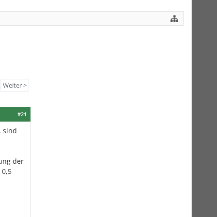
Weiter >
#21
 sind
ung der
 0,5