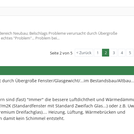
ereich Neubau; Belschlags Probleme verursacht durch Übergroße
 echtes "Problem"... Problem bei...
< Zurück
1
2
3
4
5
Seite 2 von 5
 durch Übergroße Fenster/Glasgewicht/...im Bestandsbau/Altbau...
ern sind (fast) "Immer" die bessere Luftdichtheit und Wärmedämm
W/m2K (Standardfenster mit Standard Zweifach Glas...) oder z.B. Uw
emium Dreifachglas).... Heizung, Lüftung, Wärmebrücken und
 damit kein Schimmel entsteht.