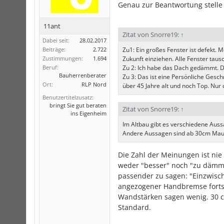
Genau zur Beantwortung stelle 
11ant
Zitat von Snorre19:
↑
Dabei seit:
28.02.2017
Beiträge:
2.722
Zu1: Ein großes Fenster ist defekt.
Zustimmungen:
1.694
Zukunft einziehen. Alle Fenster tau
Beruf:
Zu 2: Ich habe das Dach gedämmt. D
Bauherrenberater
Zu 3: Das ist eine Persönliche Ges
Ort:
RLP Nord
über 45 Jahre alt und noch Top. Nur
Benutzertitelzusatz:
bringt Sie gut beraten
Zitat von Snorre19:
↑
ins Eigenheim
Im Altbau gibt es verschiedene Auss
Andere Aussagen sind ab 30cm Mau
Die Zahl der Meinungen ist nie
weder "besser" noch "zu dämmef
passender zu sagen: "Einzwisc
angezogener Handbremse fortsc
Wandstärken sagen wenig. 30 cm
Standard.