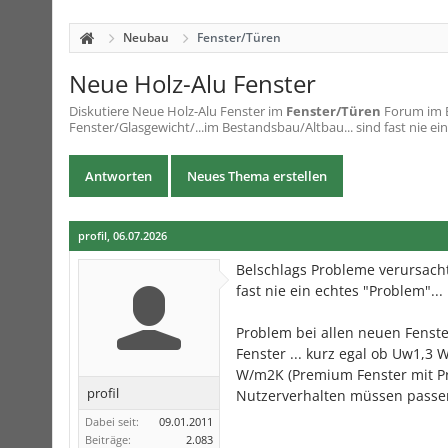
Neubau
Fenster/Türen
Neue Holz-Alu Fenster
Diskutiere
Neue Holz-Alu Fenster
im
Fenster/Türen
Forum im B
Fenster/Glasgewicht/...im Bestandsbau/Altbau... sind fast nie ein
Antworten
Neues Thema erstellen
profil
,
06.07.2026
Belschlags Probleme verursacht
fast nie ein echtes "Problem"...
Problem bei allen neuen Fenst
Fenster ... kurz egal ob Uw1,3 
W/m2K (Premium Fenster mit Pr
profil
Nutzerverhalten müssen passen
Dabei seit:
09.01.2011
Beiträge:
2.083