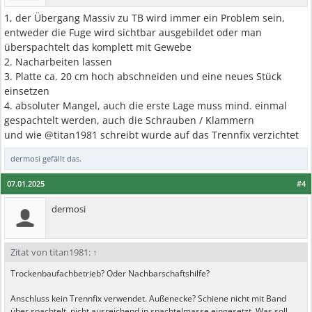
1, der Übergang Massiv zu TB wird immer ein Problem sein,
entweder die Fuge wird sichtbar ausgebildet oder man
überspachtelt das komplett mit Gewebe
2. Nacharbeiten lassen
3. Platte ca. 20 cm hoch abschneiden und eine neues Stück
einsetzen
4. absoluter Mangel, auch die erste Lage muss mind. einmal
gespachtelt werden, auch die Schrauben / Klammern
und wie @titan1981 schreibt wurde auf das Trennfix verzichtet
dermosi
gefällt das.
07.01.2025
#4
dermosi
Zitat von titan1981:
↑
Trockenbaufachbetrieb? Oder Nachbarschaftshilfe?
Anschluss kein Trennfix verwendet. Außenecke? Schiene nicht mit Band
über spachtelt. nicht ausreichend in spachtelmasse eingesetzt. Was soll