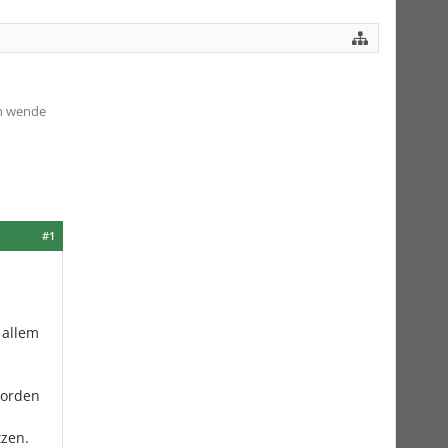
ch wende
#1
 allem
worden
zen.