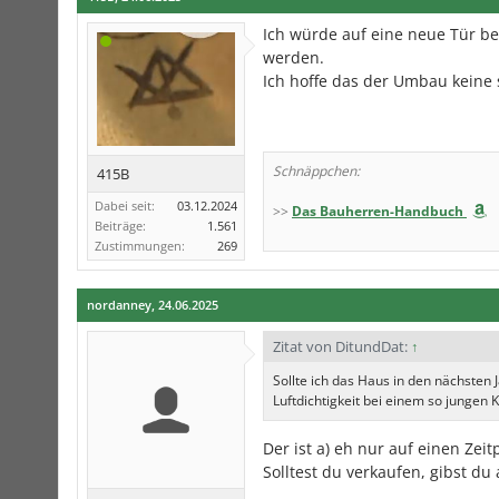
Ich würde auf eine neue Tür be
werden.
Ich hoffe das der Umbau keine si
Schnäppchen:
415B
Dabei seit:
03.12.2024
>>
Das Bauherren-Handbuch
Beiträge:
1.561
Zustimmungen:
269
nordanney
,
24.06.2025
Zitat von DitundDat:
↑
Sollte ich das Haus in den nächsten
Luftdichtigkeit bei einem so jungen
Der ist a) eh nur auf einen Ze
Solltest du verkaufen, gibst du