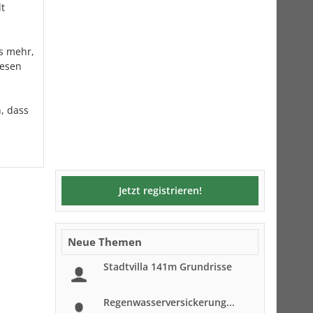
t
is mehr,
iesen
, dass
Jetzt registrieren!
Neue Themen
Stadtvilla 141m Grundrisse
Regenwasserversickerung...