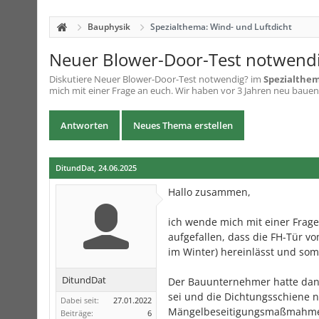
Bauphysik
Spezialthema: Wind- und Luftdicht
Neuer Blower-Door-Test notwend
Diskutiere
Neuer Blower-Door-Test notwendig?
im
Spezialthem
mich mit einer Frage an euch. Wir haben vor 3 Jahren neu bauen 
Antworten
Neues Thema erstellen
DitundDat
,
24.06.2025
Hallo zusammen,
ich wende mich mit einer Frag
aufgefallen, dass die FH-Tür vo
im Winter) hereinlässt und som
DitundDat
Der Bauunternehmer hatte dann
sei und die Dichtungsschiene 
Dabei seit:
27.01.2022
Mängelbeseitigungsmaßmahme l
Beiträge:
6