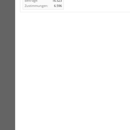
Beiträge:
16.523
Zustimmungen:
6.596