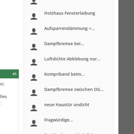
Holzhaus Fensterlaibung
Aufsparrendämmung +...
Dampfbremse bei...
Luftdichte Abklebung nur...
Kompriband beim...
#5
en.
Dampfbremse zwischen OG...
lles
t
neue Haustür undicht
Fragwürdige...