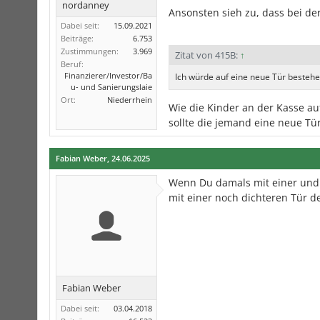
nordanney
Ansonsten sieh zu, dass bei de
Dabei seit:
15.09.2021
Beiträge:
6.753
Zustimmungen:
3.969
Zitat von 415B:
↑
Beruf:
Finanzierer/Investor/Ba
Ich würde auf eine neue Tür besteh
u- und Sanierungslaie
Ort:
Niederrhein
Wie die Kinder an der Kasse a
sollte die jemand eine neue Tü
Fabian Weber
,
24.06.2025
Wenn Du damals mit einer undi
mit einer noch dichteren Tür d
Fabian Weber
Dabei seit:
03.04.2018