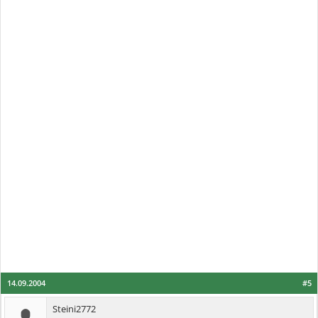
14.09.2004
#5
Steini2772