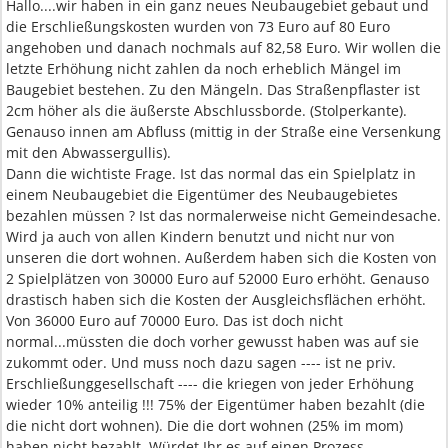
Hallo....wir haben in ein ganz neues Neubaugebiet gebaut und
die Erschließungskosten wurden von 73 Euro auf 80 Euro
angehoben und danach nochmals auf 82,58 Euro. Wir wollen die
letzte Erhöhung nicht zahlen da noch erheblich Mängel im
Baugebiet bestehen. Zu den Mängeln. Das Straßenpflaster ist
2cm höher als die äußerste Abschlussborde. (Stolperkante).
Genauso innen am Abfluss (mittig in der Straße eine Versenkung
mit den Abwassergullis).
Dann die wichtiste Frage. Ist das normal das ein Spielplatz in
einem Neubaugebiet die Eigentümer des Neubaugebietes
bezahlen müssen ? Ist das normalerweise nicht Gemeindesache.
Wird ja auch von allen Kindern benutzt und nicht nur von
unseren die dort wohnen. Außerdem haben sich die Kosten von
2 Spielplätzen von 30000 Euro auf 52000 Euro erhöht. Genauso
drastisch haben sich die Kosten der Ausgleichsflächen erhöht.
Von 36000 Euro auf 70000 Euro. Das ist doch nicht
normal...müssten die doch vorher gewusst haben was auf sie
zukommt oder. Und muss noch dazu sagen ---- ist ne priv.
Erschließunggesellschaft ---- die kriegen von jeder Erhöhung
wieder 10% anteilig !!! 75% der Eigentümer haben bezahlt (die
die nicht dort wohnen). Die die dort wohnen (25% im mom)
haben nicht bezahlt. Würdet Ihr es auf einen Prozess