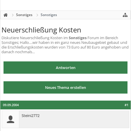
Sonstiges
Sonstiges
Neuerschließung Kosten
Diskutiere
Neuerschließung Kosten
im
Sonstiges
Forum im Bereich
Sonstiges; Hallo....wir haben in ein ganz neues Neubaugebiet gebaut und
die Erschließungskosten wurden von 73 Euro auf 80 Euro angehoben und
danach nochmals...
Antworten
Neues Thema erstellen
09.09.2004
#1
Steini2772