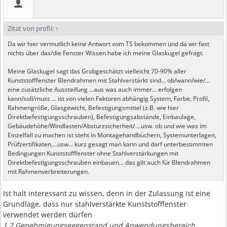
Zitat von profil:
↑
Da wir hier vermutlich keine Antwort vom TS bekommen und da wir fast
nichts über das/die Fenster Wissen habe ich meine Glaskugel gefragt.
Meine Glaskugel sagt das Grobgeschätzt vielleicht 70-90% aller
Kunststofffenster Blendrahmen mit Stahlverstärkt sind... ob/wann/wie/...
eine zusätzliche Aussteifung ...aus was auch immer... erfolgen
kann/soll/muss ... ist von vielen Faktoren abhängig System, Farbe, Profil,
Rahmengröße, Glasgewicht, Befestigungsmittel (z.B. wie hier
Direktbefestigungsschrauben), Befestigungsabstände, Einbaulage,
Gebäudehöhe/Windlasten/Absturzsicherheit/ ...usw. ob und wie was im
Einzelfall zu machen ist steht in Montagehandbüchern, Systemunterlagen,
Prüfzertifikaten,...usw... kurz gesagt man kann und darf unterbestimmten
Bedingungen Kunststofffenster ohne Stahlverstärkungen mit
Direktbefestigungsschrauben einbauen... das gilt auch für Blendrahmen
mit Rahmenverbreiterungen.
Ist halt interessant zu wissen, denn in der Zulassung ist eine
Grundlage, dass nur stahlverstärkte Kunststofffenster
verwendet werden dürfen
1.2 Genehmigungsgegenstand und Anwendungsbereich