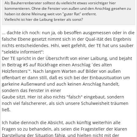
Als Bauherrenberater solltest du vielleicht etwas vorsichtiger hier
kommentieren. Ohne die Fenster von außen und den Anschlag gesehen zu
haben ist deine Meinung weit von "guter Rat" entfernt.
Vielleicht ist hier die Laibung breiter als sonst?
... dachte ich noch: nun ja, ob besoffen ausgemessen oder in die
falsche Ebene gesetzt nimmt sich in der Qual-ität des Ergebnis
nichts entscheidendes. Hihi, weit gefehlt, der TE hat uns sauber
"selektiv informiert":
Der TE spricht in der Überschrift von einer Laibung, und bejaht
in Beitrag #5 auf Rückfrage einen Anschlag ´des alten
Holzfensters´". Nach langem Warten auf Bilder von außen
offenbart er dann still, daß es sich bei der Einbausituation um
garkeine Außenwand und auch keinen Anschlag handelt,
sondern das Fenster in einer
Gaube sitzt. Hier ist also nichts "falsch" eingebaut, sondern
noch viel falschererer, als sich unsere Schulweisheit träumen
ließ.
Ich habe dennoch die Absicht, auch künftig weiterhin alle
Fragen so zu behandeln, als seien die Fragesteller der klaren
Darstellung der Situation fähig, und hielten nicht mit der