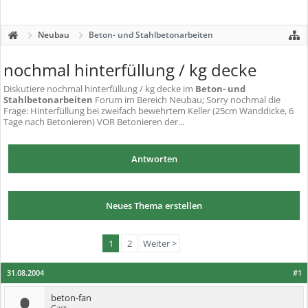
Neubau
Beton- und Stahlbetonarbeiten
nochmal hinterfüllung / kg decke
Diskutiere
nochmal hinterfüllung / kg decke
im
Beton- und
Stahlbetonarbeiten
Forum im Bereich Neubau; Sorry nochmal die
Frage: Hinterfüllung bei zweifach bewehrtem Keller (25cm Wanddicke, 6
Tage nach Betonieren) VOR Betonieren der...
Antworten
Neues Thema erstellen
1
2
Weiter >
31.08.2004
#1
beton-fan
Gast