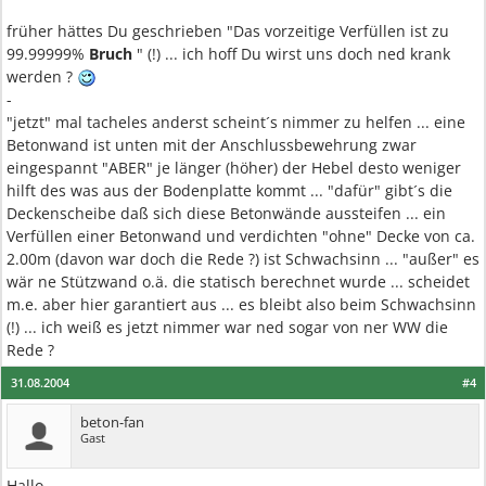
früher hättes Du geschrieben "Das vorzeitige Verfüllen ist zu
99.99999%
Bruch
" (!) ... ich hoff Du wirst uns doch ned krank
werden ?
-
"jetzt" mal tacheles anderst scheint´s nimmer zu helfen ... eine
Betonwand ist unten mit der Anschlussbewehrung zwar
eingespannt "ABER" je länger (höher) der Hebel desto weniger
hilft des was aus der Bodenplatte kommt ... "dafür" gibt´s die
Deckenscheibe daß sich diese Betonwände aussteifen ... ein
Verfüllen einer Betonwand und verdichten "ohne" Decke von ca.
2.00m (davon war doch die Rede ?) ist Schwachsinn ... "außer" es
wär ne Stützwand o.ä. die statisch berechnet wurde ... scheidet
m.e. aber hier garantiert aus ... es bleibt also beim Schwachsinn
(!) ... ich weiß es jetzt nimmer war ned sogar von ner WW die
Rede ?
31.08.2004
#4
beton-fan
Gast
Hallo,