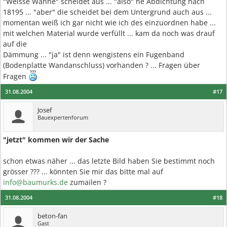
"Weisse Wanne" scheidet aus ... "also" ne Abdichtung nach
18195 ... "aber" die scheidet bei dem Untergrund auch aus ...
momentan weiß ich gar nicht wie ich des einzuordnen habe ...
mit welchen Material wurde verfüllt ... kam da noch was drauf
auf die
Dämmung ... "ja" ist denn wengistens ein Fugenband
(Bodenplatte Wandanschluss) vorhanden ? ... Fragen über
Fragen
31.08.2004
#17
Josef
Bauexpertenforum
"jetzt" kommen wir der Sache
schon etwas näher ... das letzte Bild haben Sie bestimmt noch
grösser ??? ... könnten Sie mir das bitte mal auf
info@baumurks.de
zumailen ?
31.08.2004
#18
beton-fan
Gast