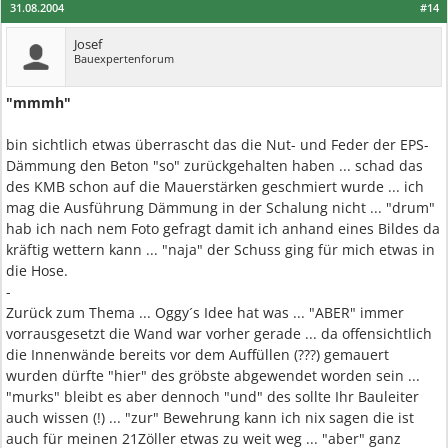
31.08.2004
#14
Josef
Bauexpertenforum
"mmmh"
bin sichtlich etwas überrascht das die Nut- und Feder der EPS-
Dämmung den Beton "so" zurückgehalten haben ... schad das
des KMB schon auf die Mauerstärken geschmiert wurde ... ich
mag die Ausführung Dämmung in der Schalung nicht ... "drum"
hab ich nach nem Foto gefragt damit ich anhand eines Bildes da
kräftig wettern kann ... "naja" der Schuss ging für mich etwas in
die Hose.
-
Zurück zum Thema ... Oggy´s Idee hat was ... "ABER" immer
vorrausgesetzt die Wand war vorher gerade ... da offensichtlich
die Innenwände bereits vor dem Auffüllen (???) gemauert
wurden dürfte "hier" des gröbste abgewendet worden sein ...
"murks" bleibt es aber dennoch "und" des sollte Ihr Bauleiter
auch wissen (!) ... "zur" Bewehrung kann ich nix sagen die ist
auch für meinen 21Zöller etwas zu weit weg ... "aber" ganz