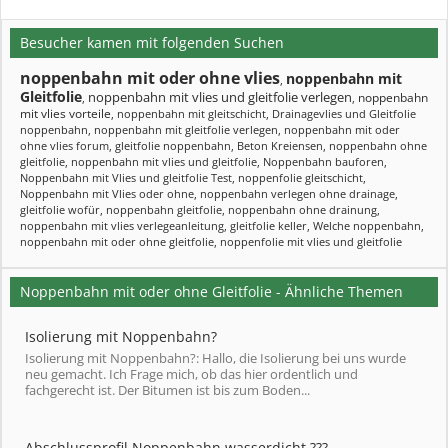
Besucher kamen mit folgenden Suchen
noppenbahn mit oder ohne vlies
noppenbahn mit
,
Gleitfolie
noppenbahn mit vlies und gleitfolie verlegen
noppenbahn
,
,
mit vlies vorteile
,
noppenbahn mit gleitschicht
,
Drainagevlies und Gleitfolie
noppenbahn
,
noppenbahn mit gleitfolie verlegen
,
noppenbahn mit oder
ohne vlies forum
,
gleitfolie noppenbahn
,
Beton Kreiensen
,
noppenbahn ohne
gleitfolie
,
noppenbahn mit vlies und gleitfolie
,
Noppenbahn bauforen
,
Noppenbahn mit Vlies und gleitfolie Test
,
noppenfolie gleitschicht
,
Noppenbahn mit Vlies oder ohne
,
noppenbahn verlegen ohne drainage
,
gleitfolie wofür
,
noppenbahn gleitfolie
,
noppenbahn ohne drainung
,
noppenbahn mit vlies verlegeanleitung
,
gleitfolie keller
,
Welche noppenbahn
,
noppenbahn mit oder ohne gleitfolie
,
noppenfolie mit vlies und gleitfolie
Noppenbahn mit oder ohne Gleitfolie - Ähnliche Themen
Isolierung mit Noppenbahn?
Isolierung mit Noppenbahn?: Hallo, die Isolierung bei uns wurde
neu gemacht. Ich Frage mich, ob das hier ordentlich und
fachgerecht ist. Der Bitumen ist bis zum Boden...
Abschlussprofil Noppenbahn wasserdicht ???