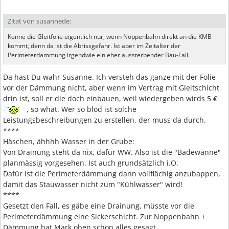
Zitat von susannede:
Kenne die Gleitfolie eigentlich nur, wenn Noppenbahn direkt an die KMB
kommt, denn da ist die Abrissgefahr. Ist aber im Zeitalter der
Perimeterdämmung irgendwie ein eher aussterbender Bau-Fall.
Da hast Du wahr Susanne. Ich versteh das ganze mit der Folie
vor der Dämmung nicht, aber wenn im Vertrag mit Gleitschicht
drin ist, soll er die doch einbauen, weil wiedergeben wirds 5 €
, so what. Wer so blöd ist solche
Leistungsbeschreibungen zu erstellen, der muss da durch.
****
Häschen, ähhhh Wasser in der Grube:
Von Drainung steht da nix, dafür WW. Also ist die "Badewanne"
planmässig vorgesehen. Ist auch grundsätzlich i.O.
Dafür ist die Perimeterdämmung dann vollflächig anzubappen,
damit das Stauwasser nicht zum "Kühlwasser" wird!
****
Gesetzt den Fall, es gäbe eine Drainung, müsste vor die
Perimeterdämmung eine Sickerschicht. Zur Noppenbahn +
Dämmung hat Mark oben schon alles gesagt.