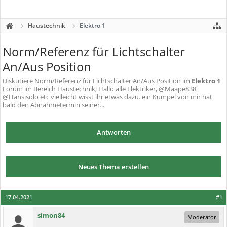
Haustechnik
Elektro 1
Norm/Referenz für Lichtschalter
An/Aus Position
Diskutiere
Norm/Referenz für Lichtschalter An/Aus Position
im
Elektro 1
Forum im Bereich Haustechnik; Hallo alle Elektriker, @Maape838
@Hansisolo etc vielleicht wisst ihr etwas dazu. ein Kumpel von mir hat
bald den Abnahmetermin seiner...
Antworten
Neues Thema erstellen
17.04.2021
#1
simon84
Moderator