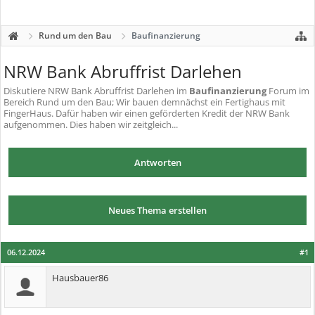
Rund um den Bau
Baufinanzierung
NRW Bank Abruffrist Darlehen
Diskutiere
NRW Bank Abruffrist Darlehen
im
Baufinanzierung
Forum im
Bereich Rund um den Bau; Wir bauen demnächst ein Fertighaus mit
FingerHaus. Dafür haben wir einen geförderten Kredit der NRW Bank
aufgenommen. Dies haben wir zeitgleich...
Antworten
Neues Thema erstellen
06.12.2024
#1
Hausbauer86