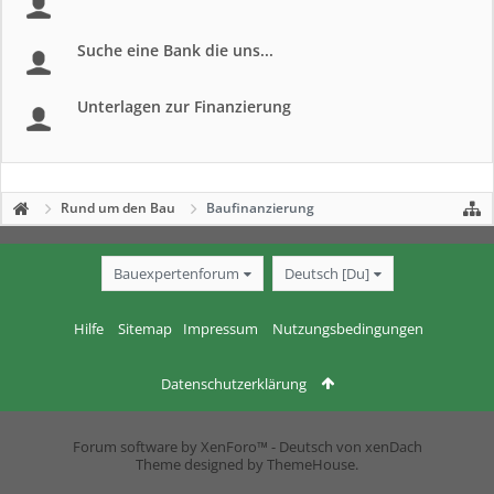
Suche eine Bank die uns...
Unterlagen zur Finanzierung
Rund um den Bau
Baufinanzierung
Bauexpertenforum
Deutsch [Du]
Hilfe
Sitemap
Impressum
Nutzungsbedingungen
Datenschutzerklärung
Forum software by XenForo™
-
Deutsch von xenDach
Theme designed by
ThemeHouse
.