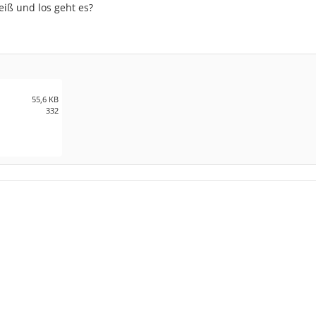
eiß und los geht es?
55,6 KB
332