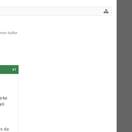
ren Keller
#1
r
ärke
ell
es da