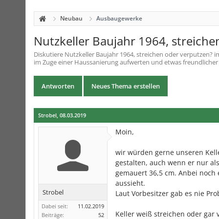
Neubau
Ausbaugewerke
Nutzkeller Baujahr 1964, streiche
Diskutiere
Nutzkeller Baujahr 1964, streichen oder verputzen?
i
im Zuge einer Haussanierung aufwerten und etwas freundlicher ge
Antworten
Neues Thema erstellen
Strobel
,
08.03.2019
Moin,
wir würden gerne unseren Kell
gestalten, auch wenn er nur als
gemauert 36,5 cm. Anbei noch e
aussieht.
Strobel
Laut Vorbesitzer gab es nie Pro
Dabei seit:
11.02.2019
Keller weiß streichen oder gar
Beiträge:
52