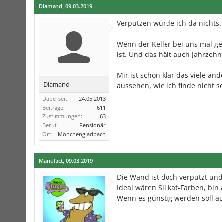
Diamand
,
09.03.2019
Verputzen würde ich da nichts. 
Wenn der Keller bei uns mal g
ist. Und das hält auch Jahrzehn
Mir ist schon klar das viele an
Diamand
aussehen, wie ich finde nicht so
Dabei seit:
24.05.2013
Beiträge:
611
Zustimmungen:
63
Beruf:
Pensionär
Ort:
Mönchengladbach
Manufact
,
09.03.2019
Die Wand ist doch verputzt und
Ideal wären Silikat-Farben, bin
Wenn es günstig werden soll auf