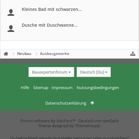
Kleines Bad mit schwarzen...
Dusche mit Duschwanne...
Neubau
Ausbaugewerke
Bauexpertenforum
Deutsch [Du]
Hilfe
Sitemap
Impressum
Nutzungsbedingungen
Datenschutzerklärung
Forum software by XenForo™
-
Deutsch von xenDach
Theme designed by
ThemeHouse
.
Du betrachtest gerade: Nutzkeller verputzen oder nur streichen?