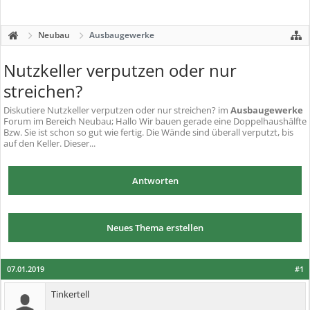
Neubau
Ausbaugewerke
Nutzkeller verputzen oder nur
streichen?
Diskutiere
Nutzkeller verputzen oder nur streichen?
im
Ausbaugewerke
Forum im Bereich Neubau; Hallo Wir bauen gerade eine Doppelhaushälfte
Bzw. Sie ist schon so gut wie fertig. Die Wände sind überall verputzt, bis
auf den Keller. Dieser...
Antworten
Neues Thema erstellen
07.01.2019
#1
Tinkertell