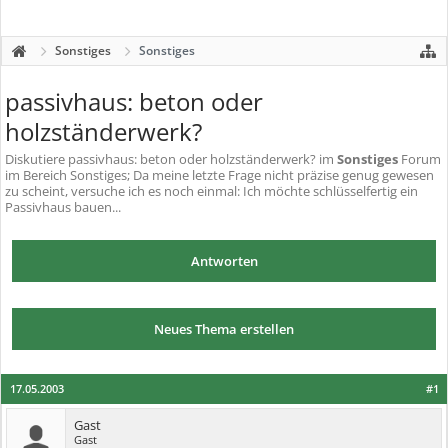
Sonstiges
Sonstiges
passivhaus: beton oder
holzständerwerk?
Diskutiere
passivhaus: beton oder holzständerwerk?
im
Sonstiges
Forum
im Bereich Sonstiges; Da meine letzte Frage nicht präzise genug gewesen
zu scheint, versuche ich es noch einmal: Ich möchte schlüsselfertig ein
Passivhaus bauen...
Antworten
Neues Thema erstellen
17.05.2003
#1
Gast
Gast