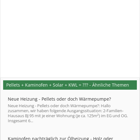
Pellets + Kaminofen + Solar + KWL = ??? - Ähnliche Themen
Neue Heizung - Pellets oder doch Wärmepumpe?
Neue Heizung - Pellets oder doch Wärmepumpe?: Hallo
zusammen, wir haben folgende Ausgangssituation: 2-Familien-
Hausaus BJ 95 mit je einer Wohnung (je ca. 125m²) im EG und OG.
Insgesamt 6...
Kaminofen nachträglich zur Ölheizung - Holz oder