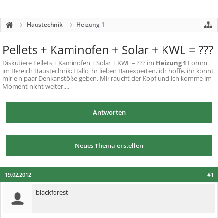
Haustechnik
Heizung 1
Pellets + Kaminofen + Solar + KWL = ???
Diskutiere
Pellets + Kaminofen + Solar + KWL = ???
im
Heizung 1
Forum
im Bereich Haustechnik; Hallo ihr lieben Bauexperten, ich hoffe, ihr könnt
mir ein paar Denkanstöße geben. Mir raucht der Kopf und ich komme im
Moment nicht weiter....
Antworten
Neues Thema erstellen
19.02.2012
#1
blackforest