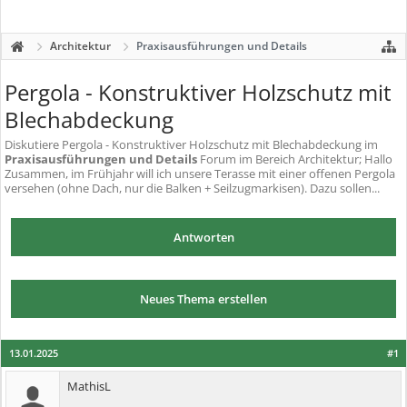
Architektur
Praxisausführungen und Details
Pergola - Konstruktiver Holzschutz mit
Blechabdeckung
Diskutiere
Pergola - Konstruktiver Holzschutz mit Blechabdeckung
im
Praxisausführungen und Details
Forum im Bereich Architektur; Hallo
Zusammen, im Frühjahr will ich unsere Terasse mit einer offenen Pergola
versehen (ohne Dach, nur die Balken + Seilzugmarkisen). Dazu sollen...
Antworten
Neues Thema erstellen
13.01.2025
#1
MathisL