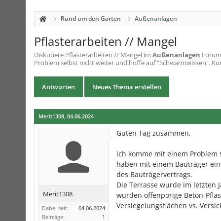
Rund um den Garten
Außenanlagen
Pflasterarbeiten // Mangel
Diskutiere
Pflasterarbeiten // Mangel
im
Außenanlagen
Forum 
Problem selbst nicht weiter und hoffe auf "Schwarmwissen". Kur
Antworten
Neues Thema erstellen
Merit1308
,
04.06.2024
Guten Tag zusammen,
ich komme mit einem Problem se
haben mit einem Bauträger ein
des Bauträgervertrags.
Die Terrasse wurde im letzten J
Merit1308
wurden offenporige Beton-Pflas
Versiegelungsflächen vs. Versic
Dabei seit:
04.06.2024
Beiträge:
1