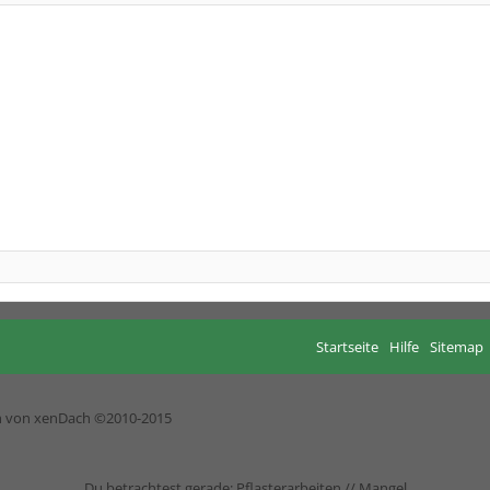
Startseite
Hilfe
Sitemap
h von xenDach
©2010-2015
Du betrachtest gerade: Pflasterarbeiten // Mangel