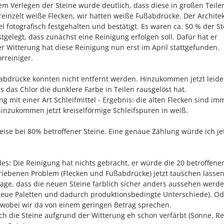
em Verlegen der Steine wurde deutlich, dass diese in großen Teile
reinzelt weiße Flecken, wir hatten weiße Fußabdrücke. Der Architek
l fotografisch festgehalten und bestätigt. Es waren ca. 50 % der S
stgelegt, dass zunächst eine Reinigung erfolgen soll. Dafür hat er
r Witterung hat diese Reinigung nun erst im April stattgefunden.
rreiniger.
ßabdrücke konnten nicht entfernt werden. Hinzukommen jetzt leide
 das Chlor die dunklere Farbe in Teilen rausgelöst hat.
ng mit einer Art Schleifmittel - Ergebnis: die alten Flecken sind im
hinzukommen jetzt kreiselförmige Schleifspuren in weiß.
eise bei 80% betroffener Steine. Eine genaue Zählung würde ich je
des: Die Reinigung hat nichts gebracht, er würde die 20 betroffene
iebenen Problem (Flecken und Fußabdrücke) jetzt tauschen lassen
sage, dass die neuen Steine farblich sicher anders aussehen werd
h neue Paletten und dadurch produktionsbedingte Unterschiede). Od
 wobei wir da von einem geringen Betrag sprechen.
h die Steine aufgrund der Witterung eh schon verfärbt (Sonne, R