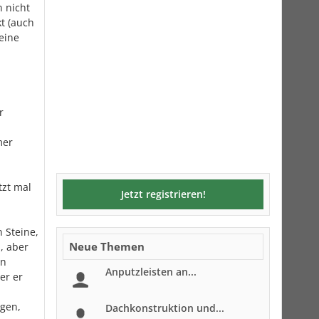
n nicht
t (auch
teine
r
mer
tzt mal
Jetzt registrieren!
n Steine,
Neue Themen
, aber
en
Anputzleisten an...
er er
egen,
Dachkonstruktion und...