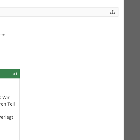
nem
#1
: Wir
en Teil
Verlegt