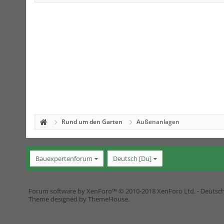
Rund um den Garten
Außenanlagen
Bauexpertenforum
Deutsch [Du]
Forum software by XenForo™
© 2010-2018 XenForo Ltd.
-
Deutsc
Theme designed by
ThemeHouse
.