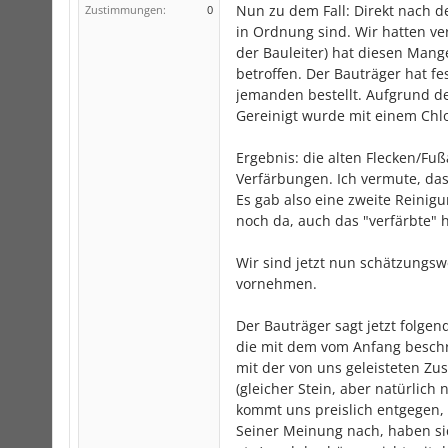
Nun zu dem Fall: Direkt nach d
Zustimmungen:
0
in Ordnung sind. Wir hatten ve
der Bauleiter) hat diesen Mange
betroffen. Der Bauträger hat fe
jemanden bestellt. Aufgrund de
Gereinigt wurde mit einem Chlo
Ergebnis: die alten Flecken/Fu
Verfärbungen. Ich vermute, dass
Es gab also eine zweite Reinigu
noch da, auch das "verfärbte" 
Wir sind jetzt nun schätzungsw
vornehmen.
Der Bauträger sagt jetzt folgen
die mit dem vom Anfang beschr
mit der von uns geleisteten Zu
(gleicher Stein, aber natürlic
kommt uns preislich entgegen,
Seiner Meinung nach, haben sic