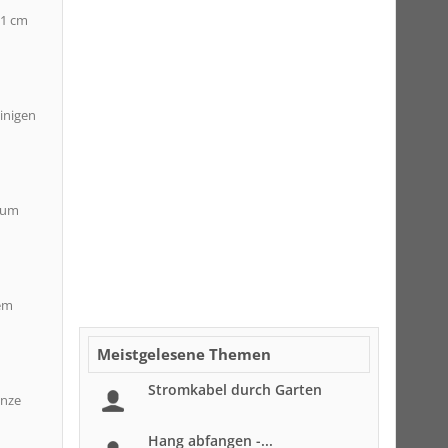
 1 cm
einigen
t um
nem
Meistgelesene Themen
Stromkabel durch Garten
anze
Hang abfangen -...