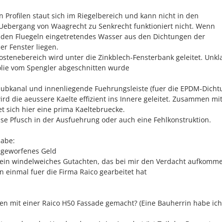
 Profilen staut sich im Riegelbereich und kann nicht in den
 Uebergang von Waagrecht zu Senkrecht funktioniert nicht. Wenn
n den Fluegeln eingetretendes Wasser aus den Dichtungen der
er Fenster liegen.
stenebereich wird unter die Zinkblech-Fensterbank geleitet. Unklar
olie vom Spengler abgeschnitten wurde
hraubkanal und innenliegende Fuehrungsleiste (fuer die EPDM-Dicht
ird die aeussere Kaelte effizient ins Innere geleitet. Zusammen m
 sich hier eine prima Kaeltebruecke.
ise Pfusch in der Ausfuehrung oder auch eine Fehlkonstruktion.
abe:
usgeworfenes Geld
 ein windelweiches Gutachten, das bei mir den Verdacht aufkomm
n einmal fuer die Firma Raico gearbeitet hat
en mit einer Raico H50 Fassade gemacht? (Eine Bauherrin habe ich