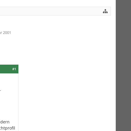
r 2001
#1
r
ndern
htprofil