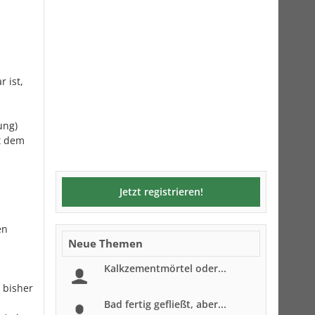
 ist,
ung)
it dem
Jetzt registrieren!
en
Neue Themen
Kalkzementmörtel oder...
 bisher
Bad fertig gefließt, aber...