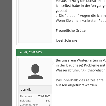
Voraussetzung die Konstruktio
Ich selbst habe in der Vergang
gebaut
.- Die "blauen" Augen die ich m
Wenn Sie einen konkreten Rat b
Freundliche Grüße
Josef Schrage
berndk
,
02.09.2003
Bei unserem Wintergarten in Vo
in der Bauphase) Probleme mit T
Wasserabführung - theoretisch - 
Das innerhalb des Falzes anfa
aussen abgeführt werden.
berndk
Dabei seit:
07.02.2003
Beiträge:
517
Zustimmungen:
0