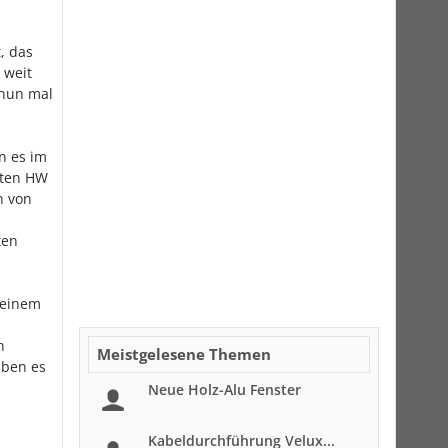
, das
 weit
 nun mal
n es im
sten HW
n von
ten
 einem
h
Meistgelesene Themen
aben es
Neue Holz-Alu Fenster
Kabeldurchführung Velux...