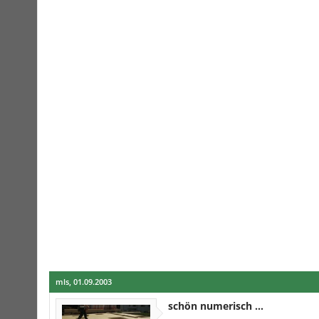
mls
,
01.09.2003
schön numerisch ...