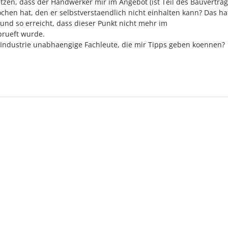
utzen, dass der Handwerker mir im Angebot (ist Teil des Bauvertrag
hen hat, den er selbstverstaendlich nicht einhalten kann? Das ha
nd so erreicht, dass dieser Punkt nicht mehr im
prueft wurde.
-Industrie unabhaengige Fachleute, die mir Tipps geben koennen?