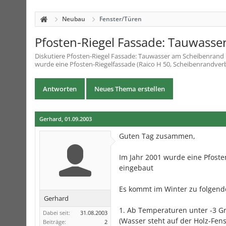
Neubau
Fenster/Türen
Pfosten-Riegel Fassade: Tauwass
Diskutiere
Pfosten-Riegel Fassade: Tauwasser am Scheibenrand
wurde eine Pfosten-Riegelfassade (Raico H 50, Scheibenrandverb
Antworten
Neues Thema erstellen
Gerhard
,
01.09.2003
Guten Tag zusammen,
Im Jahr 2001 wurde eine Pfoste
eingebaut
Es kommt im Winter zu folgen
Gerhard
1. Ab Temperaturen unter -3 G
Dabei seit:
31.08.2003
(Wasser steht auf der Holz-Fens
Beiträge:
2