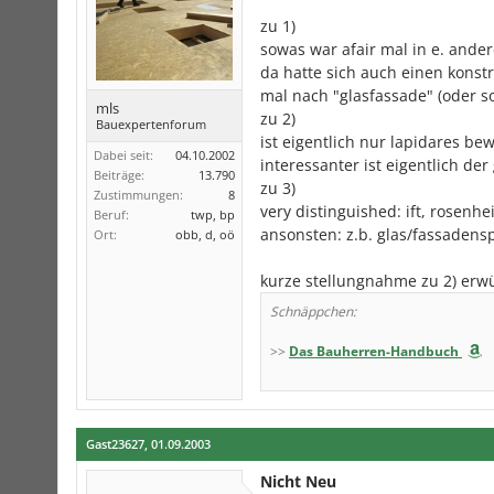
zu 1)
sowas war afair mal in e. ande
da hatte sich auch einen konstruk
mal nach "glasfassade" (oder so
mls
zu 2)
Bauexpertenforum
ist eigentlich nur lapidares be
Dabei seit:
04.10.2002
interessanter ist eigentlich der
Beiträge:
13.790
zu 3)
Zustimmungen:
8
very distinguished: ift, rosenh
Beruf:
twp, bp
ansonsten: z.b. glas/fassadens
Ort:
obb, d, oö
kurze stellungnahme zu 2) erwü
Schnäppchen:
>>
Das Bauherren-Handbuch
Gast23627
,
01.09.2003
Nicht Neu