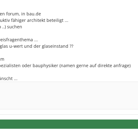
ren forum, in bau.de
tiv fähiger architekt beteiligt ...
 ..) suchen
weisfragenthema ...
 glas u-wert und der glaseinstand ??
eim
pezialisten oder bauphysiker (namen gerne auf direkte anfrage)
nscht ...