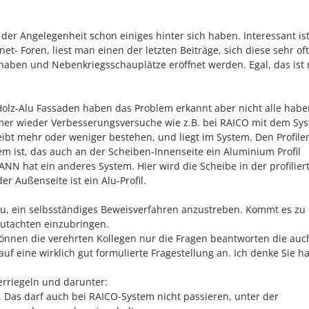
 der Angelegenheit schon einiges hinter sich haben. Interessant ist
net- Foren, liest man einen der letzten Beiträge, sich diese sehr oft
aben und Nebenkriegsschauplätze eröffnet werden. Egal, das ist
h Holz-Alu Fassaden haben das Problem erkannt aber nicht alle habe
immer wieder Verbesserungsversuche wie z.B. bei RAICO mit dem Sy
ibt mehr oder weniger bestehen, und liegt im System. Den Profile
m ist, das auch an der Scheiben-Innenseite ein Aluminium Profil
NN hat ein anderes System. Hier wird die Scheibe in der profilier
r Außenseite ist ein Alu-Profil.
azu, ein selbsständiges Beweisverfahren anzustreben. Kommt es zu
tgutachten einzubringen.
können die verehrten Kollegen nur die Fragen beantworten die auc
uf eine wirklich gut formulierte Fragestellung an. Ich denke Sie h
erriegeln und darunter:
. Das darf auch bei RAICO-System nicht passieren, unter der