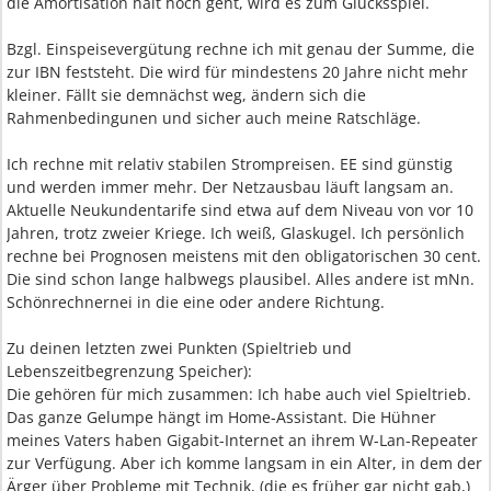
die Amortisation halt hoch geht, wird es zum Glücksspiel.
Bzgl. Einspeisevergütung rechne ich mit genau der Summe, die
zur IBN feststeht. Die wird für mindestens 20 Jahre nicht mehr
kleiner. Fällt sie demnächst weg, ändern sich die
Rahmenbedingunen und sicher auch meine Ratschläge.
Ich rechne mit relativ stabilen Strompreisen. EE sind günstig
und werden immer mehr. Der Netzausbau läuft langsam an.
Aktuelle Neukundentarife sind etwa auf dem Niveau von vor 10
Jahren, trotz zweier Kriege. Ich weiß, Glaskugel. Ich persönlich
rechne bei Prognosen meistens mit den obligatorischen 30 cent.
Die sind schon lange halbwegs plausibel. Alles andere ist mNn.
Schönrechnernei in die eine oder andere Richtung.
Zu deinen letzten zwei Punkten (Spieltrieb und
Lebenszeitbegrenzung Speicher):
Die gehören für mich zusammen: Ich habe auch viel Spieltrieb.
Das ganze Gelumpe hängt im Home-Assistant. Die Hühner
meines Vaters haben Gigabit-Internet an ihrem W-Lan-Repeater
zur Verfügung. Aber ich komme langsam in ein Alter, in dem der
Ärger über Probleme mit Technik, (die es früher gar nicht gab,)