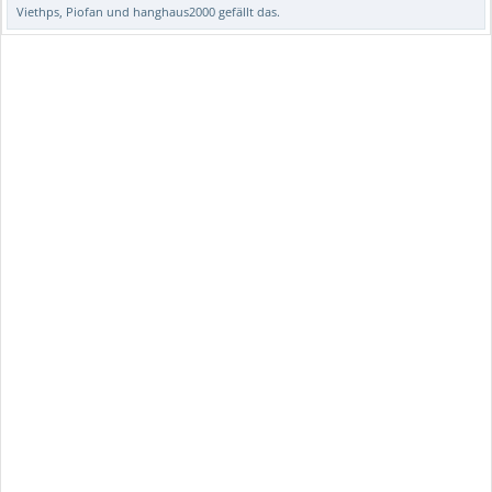
Viethps
,
Piofan
und
hanghaus2000
gefällt das.