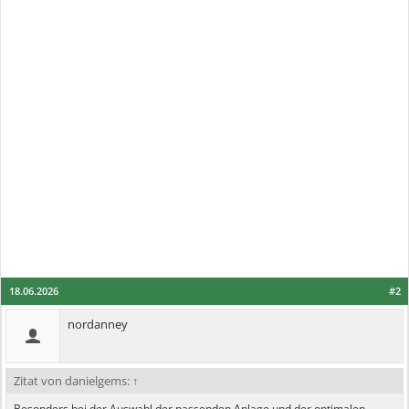
18.06.2026
#2
nordanney
Zitat von danielgems:
↑
Besonders bei der Auswahl der passenden Anlage und der optimalen