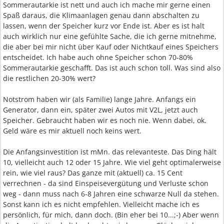
Sommerautarkie ist nett und auch ich mache mir gerne einen
Spaß daraus, die Klimaanlagen genau dann abschalten zu
lassen, wenn der Speicher kurz vor Ende ist. Aber es ist halt
auch wirklich nur eine gefühlte Sache, die ich gerne mitnehme,
die aber bei mir nicht über Kauf oder Nichtkauf eines Speichers
entscheidet. Ich habe auch ohne Speicher schon 70-80%
Sommerautarkie geschafft. Das ist auch schon toll. Was sind also
die restlichen 20-30% wert?
Notstrom haben wir (als Familie) lange Jahre. Anfangs ein
Generator, dann ein, später zwei Autos mit V2L, jetzt auch
Speicher. Gebraucht haben wir es noch nie. Wenn dabei, ok.
Geld wäre es mir aktuell noch keins wert.
Die Anfangsinvestition ist mMn. das relevanteste. Das Ding hält
10, vielleicht auch 12 oder 15 Jahre. Wie viel geht optimalerweise
rein, wie viel raus? Das ganze mit (aktuell) ca. 15 Cent
verrechnen - da sind Einspeisevergütung und Verluste schon
weg - dann muss nach 6-8 Jahren eine schwarze Null da stehen.
Sonst kann ich es nicht empfehlen. Vielleicht mache ich es
persönlich, für mich, dann doch. (Bin eher bei 10...;-) Aber wenn