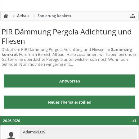
Altbau
Sanierung konkret
PIR Dämmung Pergola Adichtung und
Fliesen
Diskutiere
PIR Dämmung Pergola Adichtung und Fliesen
im
Sanierung
konkret
Forum im Bereich Altbau; Hallo zusammen, wir haben bei uns im
Garten eine überdachte Perogola unter welcher sich noch Wohnraum
befindet. Nun möchten wir gerne mit...
Antworten
Neues Thema erstellen
26.03.2026
#1
Adamski339