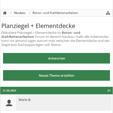
Neubau
Beton- und Stahlbetonarbeiten
Planziegel + Elementdecke
Diskutiere
Planziegel + Elementdecke
im
Beton- und
Stahlbetonarbeiten
Forum im Bereich Neubau; Hallo alle miteinander,
kann mir jemand sagen warum man zwischen die Elementdecke und der
Ziegel eine Dachpappe legen soll. Meine...
Antworten
Neues Thema erstellen
31.08.2004
#1
Mario B.