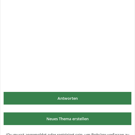
Antworten
Neues Thema erstellen
(Du musst angemeldet oder registriert sein, um Beiträge verfassen zu