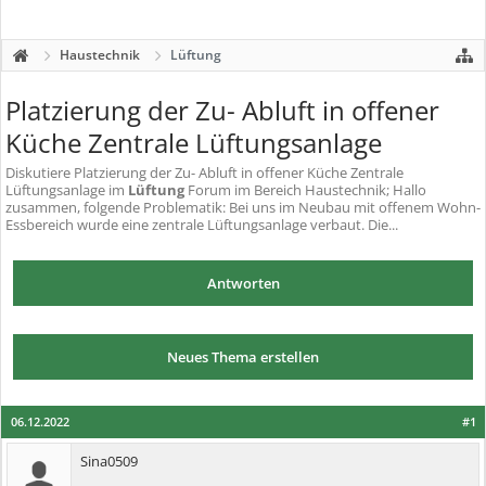
Haustechnik
Lüftung
Platzierung der Zu- Abluft in offener
Küche Zentrale Lüftungsanlage
Diskutiere
Platzierung der Zu- Abluft in offener Küche Zentrale
Lüftungsanlage
im
Lüftung
Forum im Bereich Haustechnik; Hallo
zusammen, folgende Problematik: Bei uns im Neubau mit offenem Wohn-
Essbereich wurde eine zentrale Lüftungsanlage verbaut. Die...
Antworten
Neues Thema erstellen
06.12.2022
#1
Sina0509