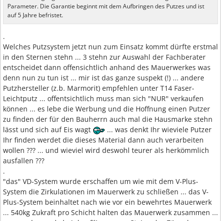
Parameter. Die Garantie beginnt mit dem Aufbringen des Putzes und ist
auf 5 Jahre befristet.
.
Welches Putzsystem jetzt nun zum Einsatz kommt dürfte erstmal
in den Sternen stehn ... 3 stehn zur Auswahl der Fachberater
entscheidet dann offensichtlich anhand des Mauerwerkes was
denn nun zu tun ist ... mir ist das ganze suspekt (!) ... andere
Putzhersteller (z.b. Marmorit) empfehlen unter T14 Faser-
Leichtputz ... offentsichtlich muss man sich "NUR" verkaufen
können ... es lebe die Werbung und die Hoffnung einen Putzer
zu finden der für den Bauherrn auch mal die Hausmarke stehn
lässt und sich auf Eis wagt
... was denkt Ihr wieviele Putzer
Ihr finden werdet die dieses Material dann auch verarbeiten
wollen ??? ... und wieviel wird deswohl teurer als herkömmlich
ausfallen ???
.
"das" VD-System wurde erschaffen um wie mit dem V-Plus-
System die Zirkulationen im Mauerwerk zu schließen ... das V-
Plus-System beinhaltet nach wie vor ein bewehrtes Mauerwerk
... 540kg Zukraft pro Schicht halten das Mauerwerk zusammen ...