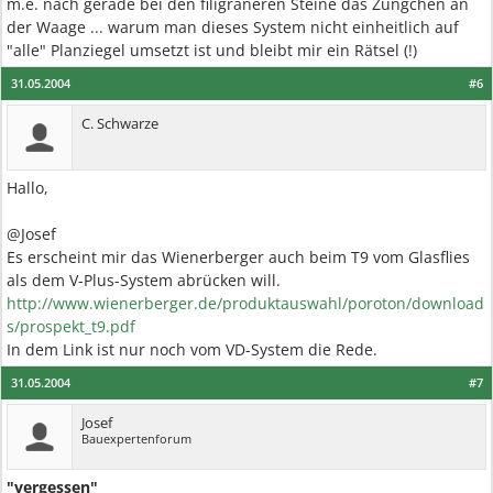
m.e. nach gerade bei den filigraneren Steine das Züngchen an
der Waage ... warum man dieses System nicht einheitlich auf
"alle" Planziegel umsetzt ist und bleibt mir ein Rätsel (!)
31.05.2004
#6
C. Schwarze
Hallo,
@Josef
Es erscheint mir das Wienerberger auch beim T9 vom Glasflies
als dem V-Plus-System abrücken will.
http://www.wienerberger.de/produktauswahl/poroton/download
s/prospekt_t9.pdf
In dem Link ist nur noch vom VD-System die Rede.
31.05.2004
#7
Josef
Bauexpertenforum
"vergessen"