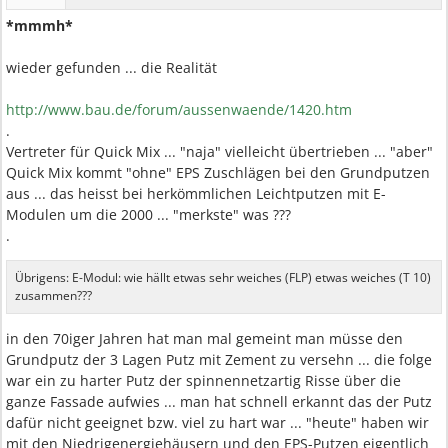
*mmmh*
wieder gefunden ... die Realität
http://www.bau.de/forum/aussenwaende/1420.htm
.
Vertreter für Quick Mix ... "naja" vielleicht übertrieben ... "aber"
Quick Mix kommt "ohne" EPS Zuschlägen bei den Grundputzen
aus ... das heisst bei herkömmlichen Leichtputzen mit E-
Modulen um die 2000 ... "merkste" was ???
.
Übrigens: E-Modul: wie hällt etwas sehr weiches (FLP) etwas weiches (T 10)
zusammen???
in den 70iger Jahren hat man mal gemeint man müsse den
Grundputz der 3 Lagen Putz mit Zement zu versehn ... die folge
war ein zu harter Putz der spinnennetzartig Risse über die
ganze Fassade aufwies ... man hat schnell erkannt das der Putz
dafür nicht geeignet bzw. viel zu hart war ... "heute" haben wir
mit den Niedrigenergiehäusern und den EPS-Putzen eigentlich