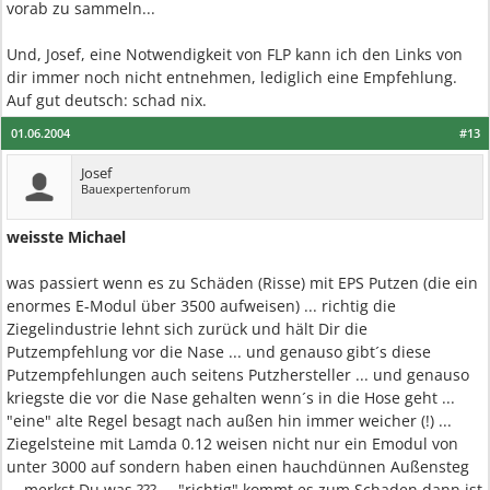
vorab zu sammeln...
Und, Josef, eine Notwendigkeit von FLP kann ich den Links von
dir immer noch nicht entnehmen, lediglich eine Empfehlung.
Auf gut deutsch: schad nix.
01.06.2004
#13
Josef
Bauexpertenforum
weisste Michael
was passiert wenn es zu Schäden (Risse) mit EPS Putzen (die ein
enormes E-Modul über 3500 aufweisen) ... richtig die
Ziegelindustrie lehnt sich zurück und hält Dir die
Putzempfehlung vor die Nase ... und genauso gibt´s diese
Putzempfehlungen auch seitens Putzhersteller ... und genauso
kriegste die vor die Nase gehalten wenn´s in die Hose geht ...
"eine" alte Regel besagt nach außen hin immer weicher (!) ...
Ziegelsteine mit Lamda 0.12 weisen nicht nur ein Emodul von
unter 3000 auf sondern haben einen hauchdünnen Außensteg
... merkst Du was ??? ... "richtig" kommt es zum Schaden dann ist