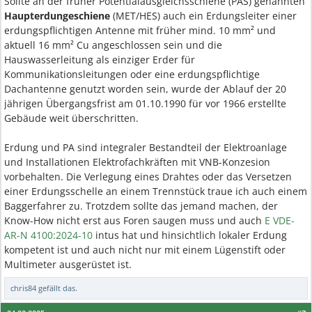
Sollte an der früher Potentialausgleichsschiene (PAS) genannten
Haupterdungeschiene
(MET/HES) auch ein Erdungsleiter einer
erdungspflichtigen Antenne mit früher mind. 10 mm² und
aktuell 16 mm² Cu angeschlossen sein und die
Hauswasserleitung als einziger Erder für
Kommunikationsleitungen oder eine erdungspflichtige
Dachantenne genutzt worden sein, wurde der Ablauf der 20
jährigen Übergangsfrist am 01.10.1990 für vor 1966 erstellte
Gebäude weit überschritten.
Erdung und PA sind integraler Bestandteil der Elektroanlage
und Installationen Elektrofachkräften mit VNB-Konzesion
vorbehalten. Die Verlegung eines Drahtes oder das Versetzen
einer Erdungsschelle an einem Trennstück traue ich auch einem
Baggerfahrer zu. Trotzdem sollte das jemand machen, der
Know-How nicht erst aus Foren saugen muss und auch
E VDE-
AR-N 4100:2024-10
intus hat und hinsichtlich lokaler Erdung
kompetent ist und auch nicht nur mit einem Lügenstift oder
Multimeter ausgerüstet ist.
chris84
gefällt das.