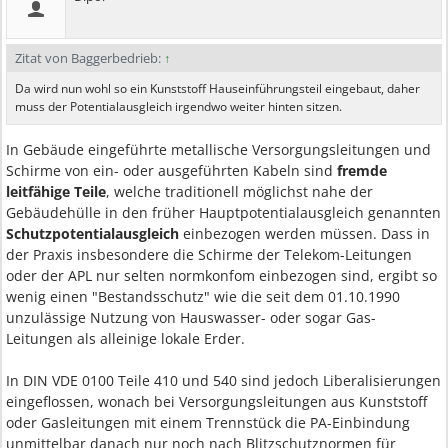
Zitat von Baggerbedrieb:
↑
Da wird nun wohl so ein Kunststoff Hauseinführungsteil eingebaut, daher
muss der Potentialausgleich irgendwo weiter hinten sitzen.
In Gebäude eingeführte metallische Versorgungsleitungen und
Schirme von ein- oder ausgeführten Kabeln sind
fremde
leitfähige Teile
, welche traditionell möglichst nahe der
Gebäudehülle in den früher Hauptpotentialausgleich genannten
Schutzpotentialausgleich
einbezogen werden müssen. Dass in
der Praxis insbesondere die Schirme der Telekom-Leitungen
oder der APL nur selten normkonfom einbezogen sind, ergibt so
wenig einen "Bestandsschutz" wie die seit dem 01.10.1990
unzulässige Nutzung von Hauswasser- oder sogar Gas-
Leitungen als alleinige lokale Erder.
In DIN VDE 0100 Teile 410 und 540 sind jedoch Liberalisierungen
eingeflossen, wonach bei Versorgungsleitungen aus Kunststoff
oder Gasleitungen mit einem Trennstück die PA-Einbindung
unmittelbar danach nur noch nach Blitzschutznormen für