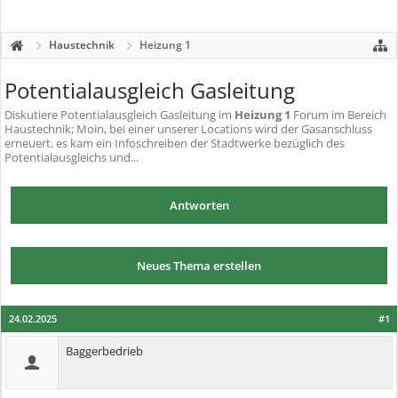
Haustechnik
Heizung 1
Potentialausgleich Gasleitung
Diskutiere
Potentialausgleich Gasleitung
im
Heizung 1
Forum im Bereich
Haustechnik; Moin, bei einer unserer Locations wird der Gasanschluss
erneuert, es kam ein Infoschreiben der Stadtwerke bezüglich des
Potentialausgleichs und...
Antworten
Neues Thema erstellen
24.02.2025
#1
Baggerbedrieb