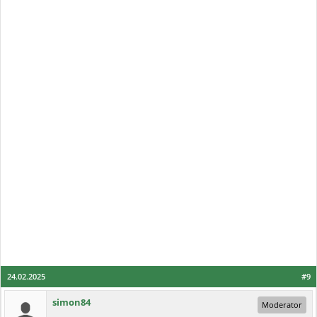
24.02.2025
#9
simon84
Moderator