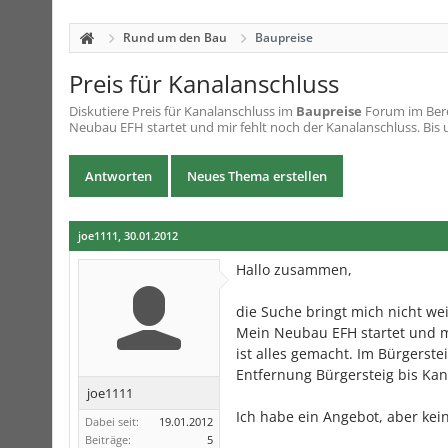
Rund um den Bau
Baupreise
Preis für Kanalanschluss
Diskutiere
Preis für Kanalanschluss
im
Baupreise
Forum im Bere
Neubau EFH startet und mir fehlt noch der Kanalanschluss. Bis u
Antworten
Neues Thema erstellen
joe1111
,
30.01.2012
Hallo zusammen,
die Suche bringt mich nicht wei
Mein Neubau EFH startet und mi
ist alles gemacht. Im Bürgerste
Entfernung Bürgersteig bis Kana
joe1111
Ich habe ein Angebot, aber ke
Dabei seit:
19.01.2012
Beiträge:
5