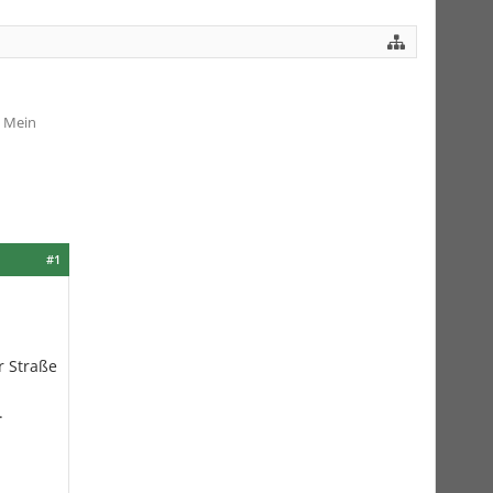
. Mein
#1
r Straße
.