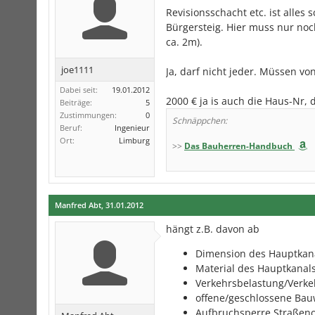
Revisionsschacht etc. ist alles
Bürgersteig. Hier muss nur noc
ca. 2m).
joe1111
Ja, darf nicht jeder. Müssen vo
Dabei seit:
19.01.2012
2000 € ja is auch die Haus-Nr, 
Beiträge:
5
Zustimmungen:
0
Schnäppchen:
Beruf:
Ingenieur
Ort:
Limburg
>>
Das Bauherren-Handbuch
Manfred Abt
,
31.01.2012
hängt z.B. davon ab
Dimension des Hauptkan
Material des Hauptkanal
Verkehrsbelastung/Ver
offene/geschlossene Bau
Aufbruchsperre Straßeno