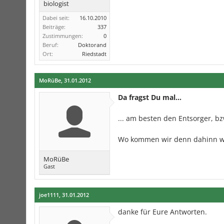
biologist
Dabei seit:
16.10.2010
Beiträge:
337
Zustimmungen:
0
Beruf:
Doktorand
Ort:
Riedstadt
MoRüBe
,
31.01.2012
Da fragst Du mal...
... am besten den Entsorger, bz
Wo kommen wir denn dahinn we
MoRüBe
Gast
joe1111
,
31.01.2012
danke für Eure Antworten.