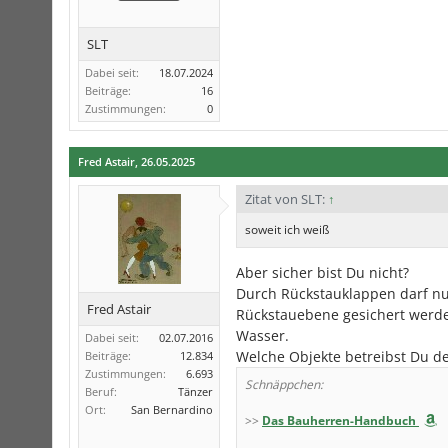
SLT
Dabei seit:
18.07.2024
Beiträge:
16
Zustimmungen:
0
Fred Astair
,
26.05.2025
Zitat von SLT:
↑
soweit ich weiß
Aber sicher bist Du nicht?
Durch Rückstauklappen darf n
Fred Astair
Rückstauebene gesichert werden
Wasser.
Dabei seit:
02.07.2016
Welche Objekte betreibst Du de
Beiträge:
12.834
Zustimmungen:
6.693
Schnäppchen:
Beruf:
Tänzer
Ort:
San Bernardino
>>
Das Bauherren-Handbuch