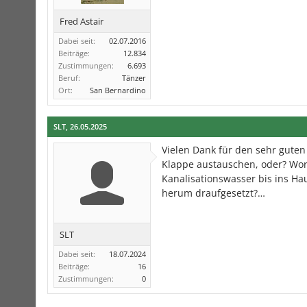
Fred Astair
Dabei seit:
02.07.2016
Beiträge:
12.834
Zustimmungen:
6.693
Beruf:
Tänzer
Ort:
San Bernardino
SLT
,
26.05.2025
Vielen Dank für den sehr guten 
Klappe austauschen, oder? Wor
Kanalisationswasser bis ins Haus
herum draufgesetzt?…
SLT
Dabei seit:
18.07.2024
Beiträge:
16
Zustimmungen:
0