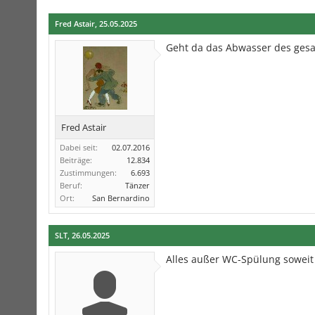
Fred Astair
,
25.05.2025
Geht da das Abwasser des ges
Fred Astair
Dabei seit:
02.07.2016
Beiträge:
12.834
Zustimmungen:
6.693
Beruf:
Tänzer
Ort:
San Bernardino
SLT
,
26.05.2025
Alles außer WC-Spülung soweit