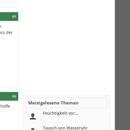
#5
er
uss der
#6
Meistgelesene Themen
hoffe
Feuchtigkeit vor...
Tausch von Wasseruhr