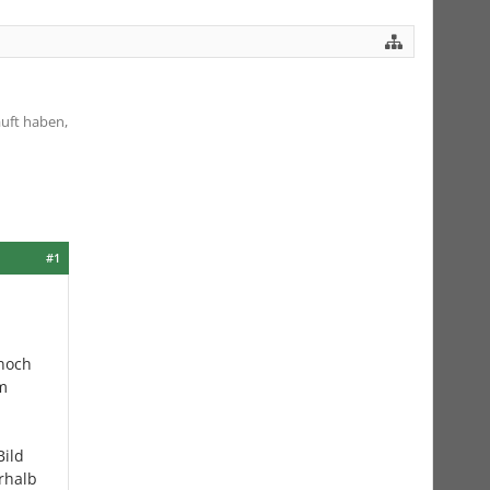
uft haben,
#1
 noch
m
Bild
erhalb