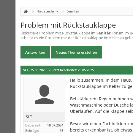
Haustechnik
Sanitär
Problem mit Rückstauklappe
Diskutiere
Problem mit Rückstauklappe
im
Sanitär
Forum im Be
scheint es ein Problem mit der Rückstauklappe im Keller zu gebe
Antworten
Neues Thema erstellen
SLT
,
25.05.2025
Zuletzt bearbeitet:
25.05.2025
Hallo zusammen, in dem Haus, 
Rückstauklappe im Keller zu ge
Bei stärkerem Regen nehmen wi
Waschmaschine oder Dusche lau
Überlaufen. Auf die Klappe sel
SLT
Bevor wir einen Fachbetrieb k
Dabei seit:
18.07.2024
bereits erkennbar ist, ob etwas 
Beiträge:
16