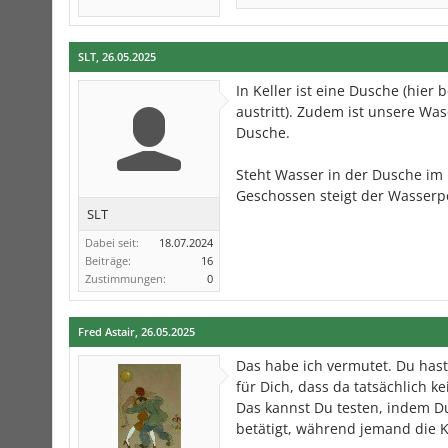
SLT
,
26.05.2025
In Keller ist eine Dusche (hier
austritt). Zudem ist unsere Wa
Dusche.
Steht Wasser in der Dusche im
Geschossen steigt der Wasserp
SLT
Dabei seit:
18.07.2024
Beiträge:
16
Zustimmungen:
0
Fred Astair
,
26.05.2025
Das habe ich vermutet. Du hast
für Dich, dass da tatsächlich ke
Das kannst Du testen, indem D
betätigt, während jemand die K