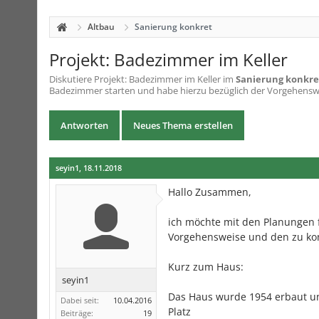
Altbau
Sanierung konkret
Projekt: Badezimmer im Keller
Diskutiere
Projekt: Badezimmer im Keller
im
Sanierung konkre
Badezimmer starten und habe hierzu bezüglich der Vorgehenswe
Antworten
Neues Thema erstellen
seyin1
,
18.11.2018
Hallo Zusammen,
ich möchte mit den Planungen 
Vorgehensweise und den zu kon
Kurz zum Haus:
seyin1
Das Haus wurde 1954 erbaut un
Dabei seit:
10.04.2016
Platz
Beiträge:
19