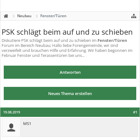
Neubau
Fenster/Türen
PSK schlägt beim auf und zu schieben
Diskutiere
PSK schlägt beim auf und zu schieben
im
Fenster/Türen
Forum im Bereich Neubau; Hallo liebe Forengemeinde, wir sind
verzweifelt und brauchen Hilfe und Erfahrung. Wir haben begonnen im
Februar Fenster und Terassentüren bei uns...
Antworten
Neues Thema erstellen
19.08.2019
#1
MS1