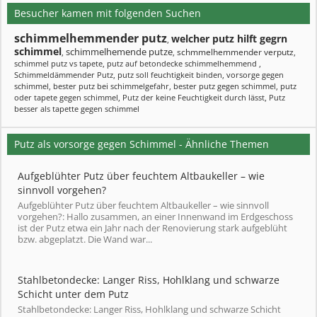
Besucher kamen mit folgenden Suchen
schimmelhemmender putz
welcher putz hilft gegrn
,
schimmel
schimmelhemende putze
schmmelhemmender verputz
,
,
,
schimmel putz vs tapete
,
putz auf betondecke schimmelhemmend
,
Schimmeldämmender Putz
,
putz soll feuchtigkeit binden
,
vorsorge gegen
schimmel
,
bester putz bei schimmelgefahr
,
bester putz gegen schimmel
,
putz
oder tapete gegen schimmel
,
Putz der keine Feuchtigkeit durch lässt
,
Putz
besser als tapette gegen schimmel
Putz als vorsorge gegen Schimmel - Ähnliche Themen
Aufgeblühter Putz über feuchtem Altbaukeller – wie
sinnvoll vorgehen?
Aufgeblühter Putz über feuchtem Altbaukeller – wie sinnvoll
vorgehen?: Hallo zusammen, an einer Innenwand im Erdgeschoss
ist der Putz etwa ein Jahr nach der Renovierung stark aufgeblüht
bzw. abgeplatzt. Die Wand war...
Stahlbetondecke: Langer Riss, Hohlklang und schwarze
Schicht unter dem Putz
Stahlbetondecke: Langer Riss, Hohlklang und schwarze Schicht