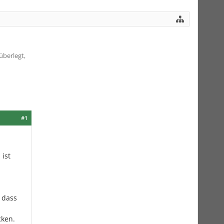
überlegt,
#1
 ist
 dass
cken.