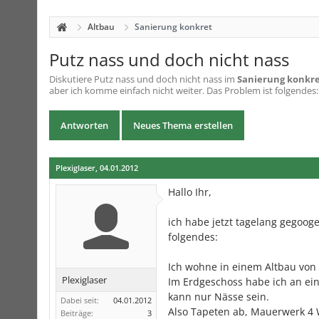
Altbau
Sanierung konkret
Putz nass und doch nicht nass
Diskutiere
Putz nass und doch nicht nass
im
Sanierung konkr
aber ich komme einfach nicht weiter. Das Problem ist folgendes: 
Antworten
Neues Thema erstellen
Plexiglaser
,
04.01.2012
Hallo Ihr,
ich habe jetzt tagelang gegooge
folgendes:
Ich wohne in einem Altbau von
Plexiglaser
Im Erdgeschoss habe ich an ein
kann nur Nässe sein.
Dabei seit:
04.01.2012
Also Tapeten ab, Mauerwerk 4 
Beiträge:
3