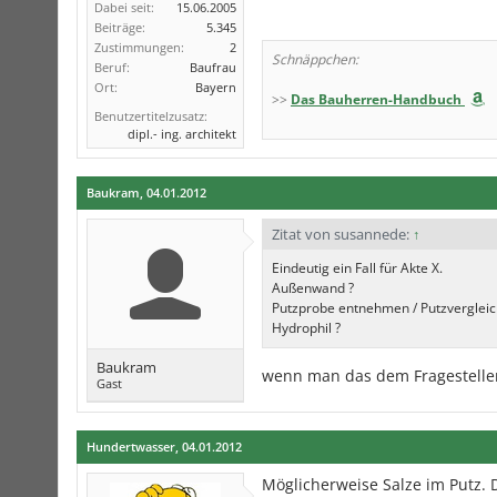
Dabei seit:
15.06.2005
Beiträge:
5.345
Zustimmungen:
2
Schnäppchen:
Beruf:
Baufrau
Ort:
Bayern
>>
Das Bauherren-Handbuch
Benutzertitelzusatz:
dipl.- ing. architekt
Baukram
,
04.01.2012
Zitat von susannede:
↑
Eindeutig ein Fall für Akte X.
Außenwand ?
Putzprobe entnehmen / Putzvergleich
Hydrophil ?
Baukram
wenn man das dem Fragesteller
Gast
Hundertwasser
,
04.01.2012
Möglicherweise Salze im Putz.