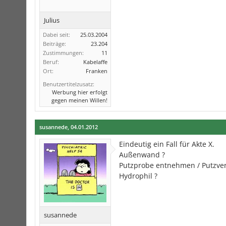
Julius
Dabei seit:
25.03.2004
Beiträge:
23.204
Zustimmungen:
11
Beruf:
Kabelaffe
Ort:
Franken
Benutzertitelzusatz:
Werbung hier erfolgt
gegen meinen Willen!
susannede
,
04.01.2012
Eindeutig ein Fall für Akte X.
Außenwand ?
Putzprobe entnehmen / Putzverg
Hydrophil ?
susannede