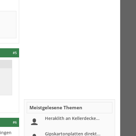
#5
Meistgelesene Themen
Heraklith an Kellerdecke...
#6
ringen
Gipskartonplatten direkt...