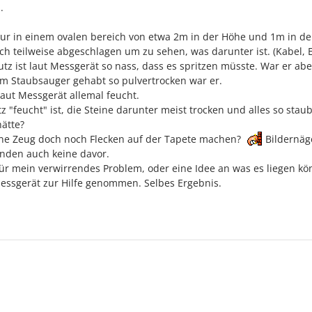
.
 nur in einem ovalen bereich von etwa 2m in der Höhe und 1m in der
ch teilweise abgeschlagen um zu sehen, was darunter ist. (Kabel, E
z ist laut Messgerät so nass, dass es spritzen müsste. War er abe
im Staubsauger gehabt so pulvertrocken war er.
laut Messgerät allemal feucht.
 "feucht" ist, die Steine darunter meist trocken und alles so staubt
ätte?
ne Zeug doch noch Flecken auf der Tapete machen?
Bildernäg
anden auch keine davor.
für mein verwirrendes Problem, oder eine Idee an was es liegen kö
essgerät zur Hilfe genommen. Selbes Ergebnis.